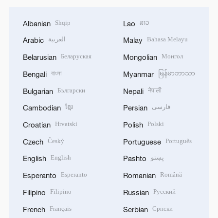
Shqip
ລາວ
Albanian
Lao
العربية
Bahasa Melayu
Arabic
Malay
Беларуская
Монгол
Belarusian
Mongolian
বাংলা
မြန်မာဘာသာ
Bengali
Myanmar
Български
नेपाली
Bulgarian
Nepali
ខ្មែរ
فارسی
Cambodian
Persian
Hrvatski
Polski
Croatian
Polish
Český
Português
Czech
Portuguese
English
پښتو
English
Pashto
Esperanto
Română
Esperanto
Romanian
Filipino
Русский
Filipino
Russian
Français
Српски
French
Serbian