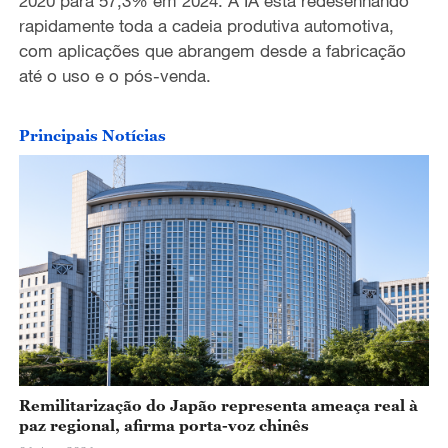
2020 para 57,3% em 2024. A IA está redesenhando
o
rapidamente toda a cadeia produtiva automotiva,
com aplicações que abrangem desde a fabricação
até o uso e o pós-venda.
Principais Notícias
Remilitarização do Japão representa ameaça real à
paz regional, afirma porta-voz chinês