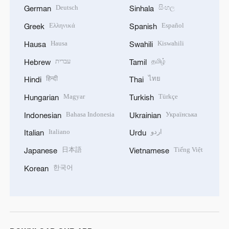
Deutsch
සිංහල
German
Sinhala
Ελληνικά
Español
Greek
Spanish
Hausa
Kiswahili
Hausa
Swahili
עברית
தமிழ்
Hebrew
Tamil
हिन्दी
ไทย
Hindi
Thai
Magyar
Türkçe
Hungarian
Turkish
Bahasa Indonesia
Українська
Indonesian
Ukrainian
Italiano
اردو
Italian
Urdu
日本語
Tiếng Việt
Japanese
Vietnamese
한국어
Korean