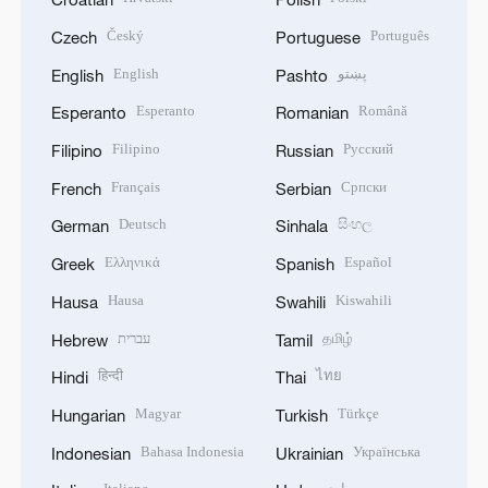
Český
Português
Czech
Portuguese
English
پښتو
English
Pashto
Esperanto
Română
Esperanto
Romanian
Filipino
Русский
Filipino
Russian
Français
Српски
French
Serbian
Deutsch
සිංහල
German
Sinhala
Ελληνικά
Español
Greek
Spanish
Hausa
Kiswahili
Hausa
Swahili
עברית
தமிழ்
Hebrew
Tamil
हिन्दी
ไทย
Hindi
Thai
Magyar
Türkçe
Hungarian
Turkish
Bahasa Indonesia
Українська
Indonesian
Ukrainian