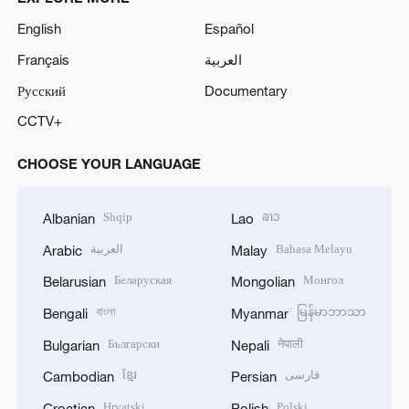
English
Español
Français
العربية
Русский
Documentary
CCTV+
CHOOSE YOUR LANGUAGE
Shqip
ລາວ
Albanian
Lao
العربية
Bahasa Melayu
Arabic
Malay
Беларуская
Монгол
Belarusian
Mongolian
বাংলা
မြန်မာဘာသာ
Bengali
Myanmar
Български
नेपाली
Bulgarian
Nepali
ខ្មែរ
فارسی
Cambodian
Persian
Hrvatski
Polski
Croatian
Polish