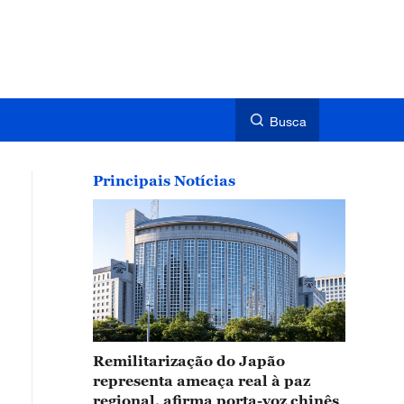
Busca
Principais Notícias
Remilitarização do Japão
representa ameaça real à paz
regional, afirma porta-voz chinês