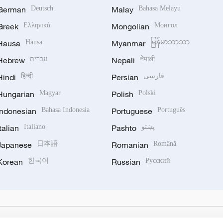
German
Deutsch
Malay
Bahasa Melayu
Greek
Ελληνικά
Mongolian
Монгол
Hausa
Hausa
Myanmar
မြန်မာဘာသာ
Hebrew
עברית
Nepali
नेपाली
Hindi
हिन्दी
Persian
فارسی
Hungarian
Magyar
Polish
Polski
Indonesian
Bahasa Indonesia
Portuguese
Português
Italian
Italiano
Pashto
پښتو
Japanese
日本語
Romanian
Română
Korean
한국어
Russian
Русский