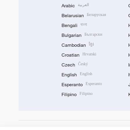
Arabic
العربية
Belarusian
Беларуская
Bengali
বাংলা
Bulgarian
Български
Cambodian
ខ្មែរ
Croatian
Hrvatski
Czech
Český
English
English
Esperanto
Esperanto
Filipino
Filipino