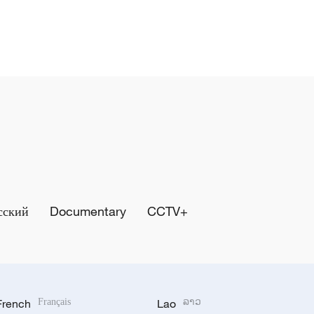
сский
Documentary
CCTV+
French
Français
Lao
ລາວ