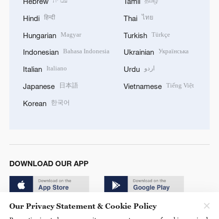
עברית
தமிழ்
Hebrew
Tamil
हिन्दी
ไทย
Hindi
Thai
Magyar
Türkçe
Hungarian
Turkish
Bahasa Indonesia
Українська
Indonesian
Ukrainian
Italiano
اردو
Italian
Urdu
日本語
Tiếng Việt
Japanese
Vietnamese
한국어
Korean
DOWNLOAD OUR APP
Our Privacy Statement & Cookie Policy