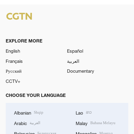
EXPLORE MORE
English
Español
Français
العربية
Русский
Documentary
CCTV+
CHOOSE YOUR LANGUAGE
Shqip
ລາວ
Albanian
Lao
العربية
Bahasa Melayu
Arabic
Malay
Беларуская
Монгол
Belarusian
Mongolian