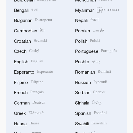
বাংলা
မြန်မာဘာသာ
Bengali
Myanmar
Български
नेपाली
Bulgarian
Nepali
ខ្មែរ
فارسی
Cambodian
Persian
Hrvatski
Polski
Croatian
Polish
Český
Português
Czech
Portuguese
English
پښتو
English
Pashto
Esperanto
Română
Esperanto
Romanian
Filipino
Русский
Filipino
Russian
Français
Српски
French
Serbian
Deutsch
සිංහල
German
Sinhala
Ελληνικά
Español
Greek
Spanish
Hausa
Kiswahili
Hausa
Swahili