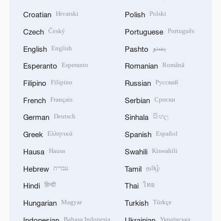
Hrvatski
Polski
Croatian
Polish
Český
Português
Czech
Portuguese
English
پښتو
English
Pashto
Esperanto
Română
Esperanto
Romanian
Filipino
Русский
Filipino
Russian
Français
Српски
French
Serbian
Deutsch
සිංහල
German
Sinhala
Ελληνικά
Español
Greek
Spanish
Hausa
Kiswahili
Hausa
Swahili
עברית
தமிழ்
Hebrew
Tamil
हिन्दी
ไทย
Hindi
Thai
Magyar
Türkçe
Hungarian
Turkish
Bahasa Indonesia
Українська
Indonesian
Ukrainian