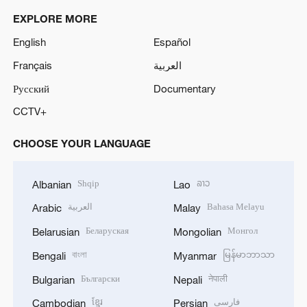
EXPLORE MORE
English
Español
Français
العربية
Русский
Documentary
CCTV+
CHOOSE YOUR LANGUAGE
Shqip
ລາວ
Albanian
Lao
العربية
Bahasa Melayu
Arabic
Malay
Беларуская
Монгол
Belarusian
Mongolian
বাংলা
မြန်မာဘာသာ
Bengali
Myanmar
Български
नेपाली
Bulgarian
Nepali
ខ្មែរ
فارسی
Cambodian
Persian