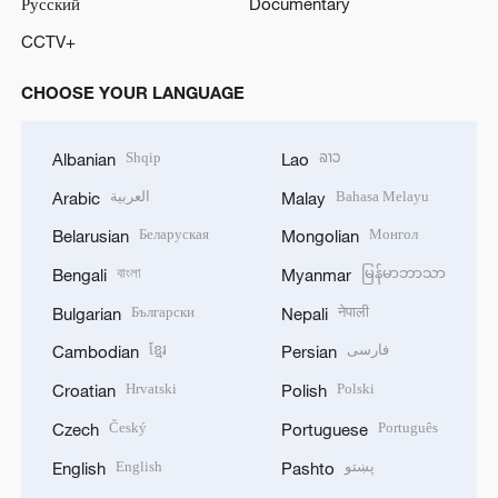
Русский
Documentary
CCTV+
CHOOSE YOUR LANGUAGE
Shqip
ລາວ
Albanian
Lao
العربية
Bahasa Melayu
Arabic
Malay
Беларуская
Монгол
Belarusian
Mongolian
বাংলা
မြန်မာဘာသာ
Bengali
Myanmar
Български
नेपाली
Bulgarian
Nepali
ខ្មែរ
فارسی
Cambodian
Persian
Hrvatski
Polski
Croatian
Polish
Český
Português
Czech
Portuguese
English
پښتو
English
Pashto