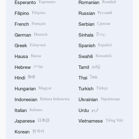
Esperanto
Română
Esperanto
Romanian
Filipino
Русский
Filipino
Russian
Français
Српски
French
Serbian
Deutsch
සිංහල
German
Sinhala
Ελληνικά
Español
Greek
Spanish
Hausa
Kiswahili
Hausa
Swahili
עברית
தமிழ்
Hebrew
Tamil
हिन्दी
ไทย
Hindi
Thai
Magyar
Türkçe
Hungarian
Turkish
Bahasa Indonesia
Українська
Indonesian
Ukrainian
Italiano
اردو
Italian
Urdu
日本語
Tiếng Việt
Japanese
Vietnamese
한국어
Korean