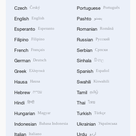
Český
Português
Czech
Portuguese
English
پښتو
English
Pashto
Esperanto
Română
Esperanto
Romanian
Filipino
Русский
Filipino
Russian
Français
Српски
French
Serbian
Deutsch
සිංහල
German
Sinhala
Ελληνικά
Español
Greek
Spanish
Hausa
Kiswahili
Hausa
Swahili
עברית
தமிழ்
Hebrew
Tamil
हिन्दी
ไทย
Hindi
Thai
Magyar
Türkçe
Hungarian
Turkish
Bahasa Indonesia
Українська
Indonesian
Ukrainian
Italiano
اردو
Italian
Urdu