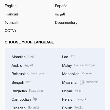
English
Español
Français
العربية
Русский
Documentary
CCTV+
CHOOSE YOUR LANGUAGE
Shqip
ລາວ
Albanian
Lao
العربية
Bahasa Melayu
Arabic
Malay
Беларуская
Монгол
Belarusian
Mongolian
বাংলা
မြန်မာဘာသာ
Bengali
Myanmar
Български
नेपाली
Bulgarian
Nepali
ខ្មែរ
فارسی
Cambodian
Persian
Hrvatski
Polski
Croatian
Polish