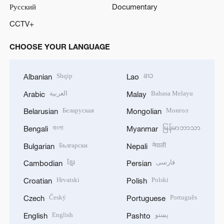
Русский
Documentary
CCTV+
CHOOSE YOUR LANGUAGE
Shqip
ລາວ
Albanian
Lao
العربية
Bahasa Melayu
Arabic
Malay
Беларуская
Монгол
Belarusian
Mongolian
বাংলা
မြန်မာဘာသာ
Bengali
Myanmar
Български
नेपाली
Bulgarian
Nepali
ខ្មែរ
فارسی
Cambodian
Persian
Hrvatski
Polski
Croatian
Polish
Český
Português
Czech
Portuguese
English
پښتو
English
Pashto