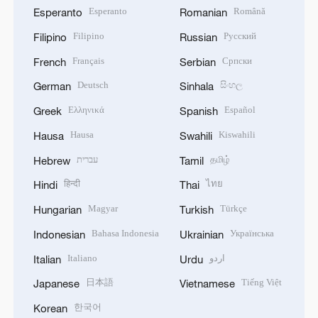
Esperanto
Română
Esperanto
Romanian
Filipino
Русский
Filipino
Russian
Français
Српски
French
Serbian
Deutsch
සිංහල
German
Sinhala
Ελληνικά
Español
Greek
Spanish
Hausa
Kiswahili
Hausa
Swahili
עברית
தமிழ்
Hebrew
Tamil
हिन्दी
ไทย
Hindi
Thai
Magyar
Türkçe
Hungarian
Turkish
Bahasa Indonesia
Українська
Indonesian
Ukrainian
Italiano
اردو
Italian
Urdu
日本語
Tiếng Việt
Japanese
Vietnamese
한국어
Korean