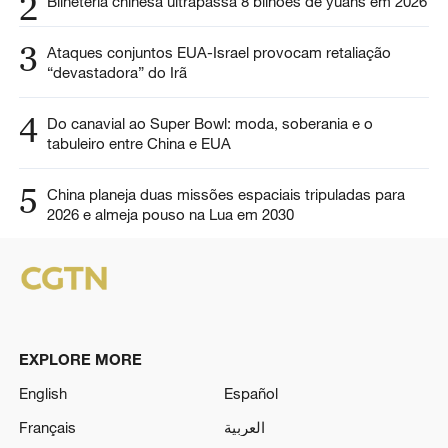
2
Bilheteria chinesa ultrapassa 8 bilhões de yuans em 2026
3
Ataques conjuntos EUA-Israel provocam retaliação
“devastadora” do Irã
4
Do canavial ao Super Bowl: moda, soberania e o
tabuleiro entre China e EUA
5
China planeja duas missões espaciais tripuladas para
2026 e almeja pouso na Lua em 2030
EXPLORE MORE
English
Español
Français
العربية