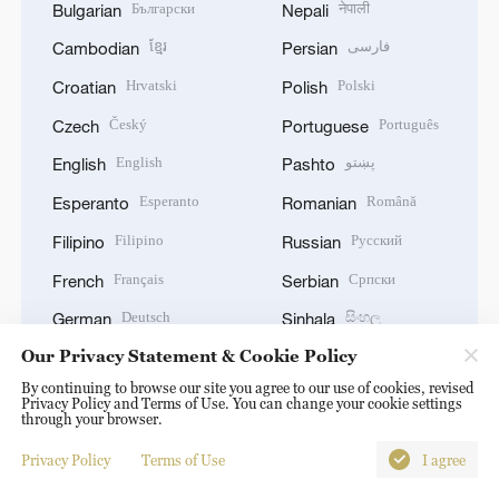
Български
नेपाली
Bulgarian
Nepali
ខ្មែរ
فارسی
Cambodian
Persian
Hrvatski
Polski
Croatian
Polish
Český
Português
Czech
Portuguese
English
پښتو
English
Pashto
Esperanto
Română
Esperanto
Romanian
Filipino
Русский
Filipino
Russian
Français
Српски
French
Serbian
Deutsch
සිංහල
German
Sinhala
Ελληνικά
Español
Our Privacy Statement & Cookie Policy
Greek
Spanish
By continuing to browse our site you agree to our use of cookies, revised
Hausa
Kiswahili
Hausa
Swahili
Privacy Policy and Terms of Use. You can change your cookie settings
through your browser.
עברית
தமிழ்
Hebrew
Tamil
Privacy Policy
Terms of Use
I agree
हिन्दी
ไทย
Hindi
Thai