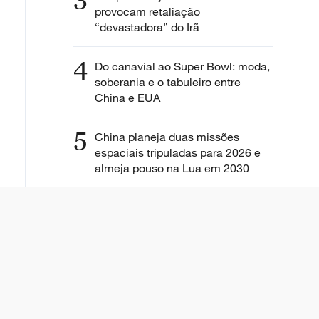
3
provocam retaliação
“devastadora” do Irã
4
Do canavial ao Super Bowl: moda,
soberania e o tabuleiro entre
China e EUA
5
China planeja duas missões
espaciais tripuladas para 2026 e
almeja pouso na Lua em 2030