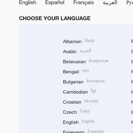
English
Español
Français
العربية
Ру
CHOOSE YOUR LANGUAGE
Albanian
Shqip
Arabic
العربية
Belarusian
Беларуская
Bengali
বাংলা
Bulgarian
Български
Cambodian
ខ្មែរ
Croatian
Hrvatski
Czech
Český
English
English
Esperanto
Esperanto