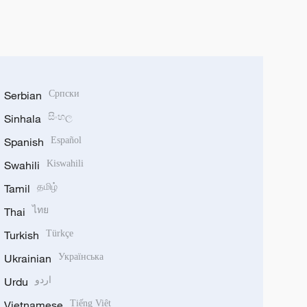
Serbian
Српски
Sinhala
සිංහල
Spanish
Español
Swahili
Kiswahili
Tamil
தமிழ்
Thai
ไทย
Turkish
Türkçe
Ukrainian
Українська
Urdu
اردو
Vietnamese
Tiếng Việt