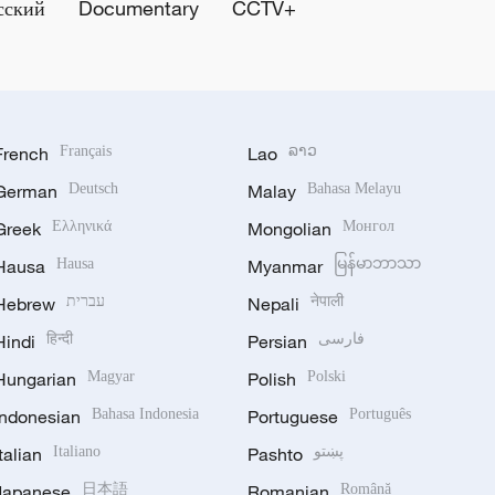
сский
Documentary
CCTV+
French
Français
Lao
ລາວ
German
Deutsch
Malay
Bahasa Melayu
Greek
Ελληνικά
Mongolian
Монгол
Hausa
Hausa
Myanmar
မြန်မာဘာသာ
Hebrew
עברית
Nepali
नेपाली
Hindi
हिन्दी
Persian
فارسی
Hungarian
Magyar
Polish
Polski
Indonesian
Bahasa Indonesia
Portuguese
Português
Italian
Italiano
Pashto
پښتو
Japanese
日本語
Romanian
Română