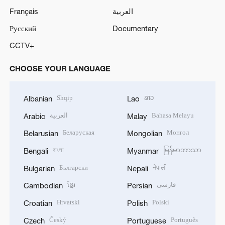
Français
العربية
Русский
Documentary
CCTV+
CHOOSE YOUR LANGUAGE
Shqip
ລາວ
Albanian
Lao
العربية
Bahasa Melayu
Arabic
Malay
Беларуская
Монгол
Belarusian
Mongolian
বাংলা
မြန်မာဘာသာ
Bengali
Myanmar
Български
नेपाली
Bulgarian
Nepali
ខ្មែរ
فارسی
Cambodian
Persian
Hrvatski
Polski
Croatian
Polish
Český
Português
Czech
Portuguese