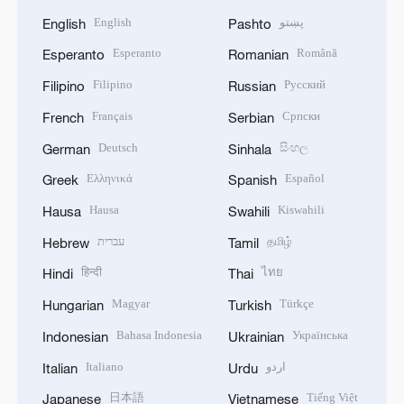
English
پښتو
English
Pashto
Esperanto
Română
Esperanto
Romanian
Filipino
Русский
Filipino
Russian
Français
Српски
French
Serbian
Deutsch
සිංහල
German
Sinhala
Ελληνικά
Español
Greek
Spanish
Hausa
Kiswahili
Hausa
Swahili
עברית
தமிழ்
Hebrew
Tamil
हिन्दी
ไทย
Hindi
Thai
Magyar
Türkçe
Hungarian
Turkish
Bahasa Indonesia
Українська
Indonesian
Ukrainian
Italiano
اردو
Italian
Urdu
日本語
Tiếng Việt
Japanese
Vietnamese