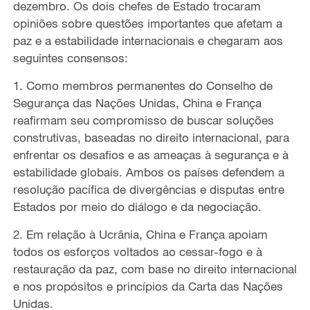
dezembro. Os dois chefes de Estado
trocaram
opiniões
sobre questões importantes que afetam a
paz e a estabilidade internacionais
e chegaram aos
seguinte
s
consenso
s
:
1. Como membros permanentes do Conselho de
Segurança das Nações Unidas, China e França
reafirmam seu compromisso de
buscar soluções
construtivas
,
baseadas no direito internacional
,
para
enfrentar
os
desafios e
as
ameaças à segurança e
à
estabilidade
globais
. Ambos os
países defendem a
resol
ução
pac
ífica de
divergências
e disputas entre
Estados por meio do diálogo e da
negociação
.
2. Em relação à Ucrânia, China e França apoiam
todos os esforços
voltados ao cessar-fogo
e
à
restauração da
paz
,
com base no direito internacional
e nos propósitos e princípios da Carta das Nações
Unidas.