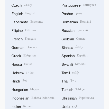
Český
Português
Czech
Portuguese
English
پښتو
English
Pashto
Esperanto
Română
Esperanto
Romanian
Filipino
Русский
Filipino
Russian
Français
Српски
French
Serbian
Deutsch
සිංහල
German
Sinhala
Ελληνικά
Español
Greek
Spanish
Hausa
Kiswahili
Hausa
Swahili
עברית
தமிழ்
Hebrew
Tamil
हिन्दी
ไทย
Hindi
Thai
Magyar
Türkçe
Hungarian
Turkish
Bahasa Indonesia
Українська
Indonesian
Ukrainian
Italiano
اردو
Italian
Urdu