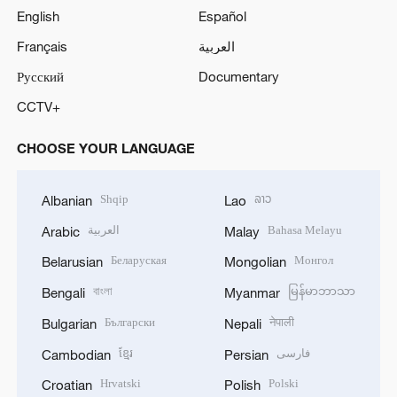
English
Español
Français
العربية
Русский
Documentary
CCTV+
CHOOSE YOUR LANGUAGE
Shqip
ລາວ
Albanian
Lao
العربية
Bahasa Melayu
Arabic
Malay
Беларуская
Монгол
Belarusian
Mongolian
বাংলা
မြန်မာဘာသာ
Bengali
Myanmar
Български
नेपाली
Bulgarian
Nepali
ខ្មែរ
فارسی
Cambodian
Persian
Hrvatski
Polski
Croatian
Polish