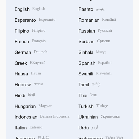
English
پښتو
English
Pashto
Esperanto
Română
Esperanto
Romanian
Filipino
Русский
Filipino
Russian
Français
Српски
French
Serbian
Deutsch
සිංහල
German
Sinhala
Ελληνικά
Español
Greek
Spanish
Hausa
Kiswahili
Hausa
Swahili
עברית
தமிழ்
Hebrew
Tamil
हिन्दी
ไทย
Hindi
Thai
Magyar
Türkçe
Hungarian
Turkish
Bahasa Indonesia
Українська
Indonesian
Ukrainian
Italiano
اردو
Italian
Urdu
日本語
Tiếng Việt
Japanese
Vietnamese