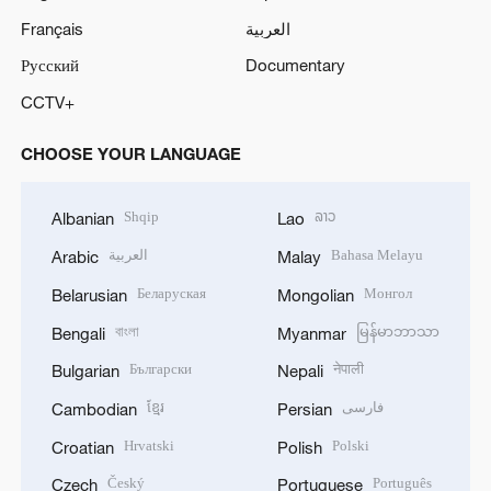
Français
العربية
Русский
Documentary
CCTV+
CHOOSE YOUR LANGUAGE
Shqip
ລາວ
Albanian
Lao
العربية
Bahasa Melayu
Arabic
Malay
Беларуская
Монгол
Belarusian
Mongolian
বাংলা
မြန်မာဘာသာ
Bengali
Myanmar
Български
नेपाली
Bulgarian
Nepali
ខ្មែរ
فارسی
Cambodian
Persian
Hrvatski
Polski
Croatian
Polish
Český
Português
Czech
Portuguese