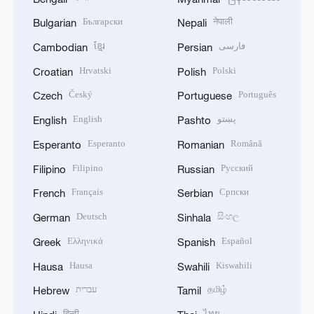
Български
नेपाली
Bulgarian
Nepali
ខ្មែរ
فارسی
Cambodian
Persian
Hrvatski
Polski
Croatian
Polish
Český
Português
Czech
Portuguese
English
پښتو
English
Pashto
Esperanto
Română
Esperanto
Romanian
Filipino
Русский
Filipino
Russian
Français
Српски
French
Serbian
Deutsch
සිංහල
German
Sinhala
Ελληνικά
Español
Greek
Spanish
Hausa
Kiswahili
Hausa
Swahili
עברית
தமிழ்
Hebrew
Tamil
हिन्दी
ไทย