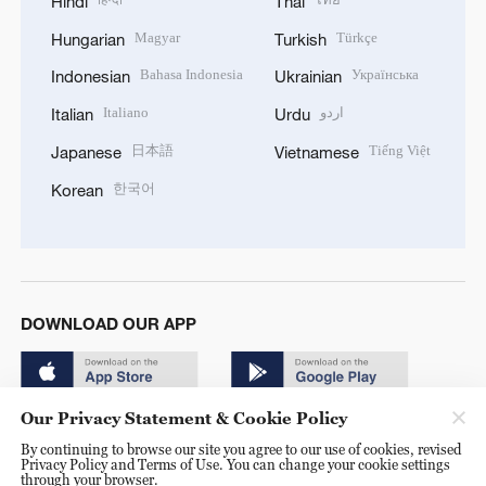
Hindi
Thai
Magyar
Türkçe
Hungarian
Turkish
Bahasa Indonesia
Українська
Indonesian
Ukrainian
Italiano
اردو
Italian
Urdu
日本語
Tiếng Việt
Japanese
Vietnamese
한국어
Korean
DOWNLOAD OUR APP
Our Privacy Statement & Cookie Policy
By continuing to browse our site you agree to our use of cookies, revised
Privacy Policy and Terms of Use. You can change your cookie settings
through your browser.
© China Radio International.CRI. All Rights Reserved. 16A