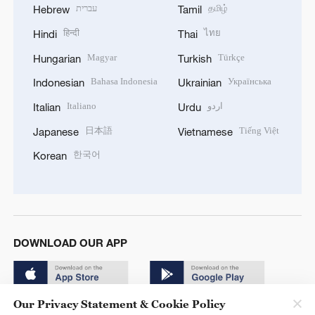
עברית
தமிழ்
Hebrew
Tamil
हिन्दी
ไทย
Hindi
Thai
Magyar
Türkçe
Hungarian
Turkish
Bahasa Indonesia
Українська
Indonesian
Ukrainian
Italiano
اردو
Italian
Urdu
日本語
Tiếng Việt
Japanese
Vietnamese
한국어
Korean
DOWNLOAD OUR APP
Our Privacy Statement & Cookie Policy