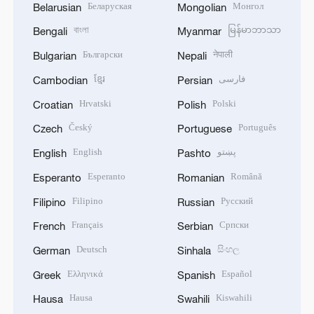
Беларуская
Монгол
Belarusian
Mongolian
বাংলা
မြန်မာဘာသာ
Bengali
Myanmar
Български
नेपाली
Bulgarian
Nepali
ខ្មែរ
فارسی
Cambodian
Persian
Hrvatski
Polski
Croatian
Polish
Český
Português
Czech
Portuguese
English
پښتو
English
Pashto
Esperanto
Română
Esperanto
Romanian
Filipino
Русский
Filipino
Russian
Français
Српски
French
Serbian
Deutsch
සිංහල
German
Sinhala
Ελληνικά
Español
Greek
Spanish
Hausa
Kiswahili
Hausa
Swahili