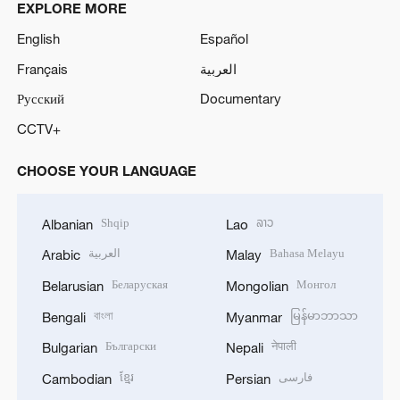
EXPLORE MORE
English
Español
Français
العربية
Русский
Documentary
CCTV+
CHOOSE YOUR LANGUAGE
Shqip
ລາວ
Albanian
Lao
العربية
Bahasa Melayu
Arabic
Malay
Беларуская
Монгол
Belarusian
Mongolian
বাংলা
မြန်မာဘာသာ
Bengali
Myanmar
Български
नेपाली
Bulgarian
Nepali
ខ្មែរ
فارسی
Cambodian
Persian