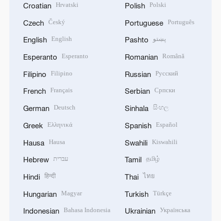
Hrvatski
Polski
Croatian
Polish
Český
Português
Czech
Portuguese
English
پښتو
English
Pashto
Esperanto
Română
Esperanto
Romanian
Filipino
Русский
Filipino
Russian
Français
Српски
French
Serbian
Deutsch
සිංහල
German
Sinhala
Ελληνικά
Español
Greek
Spanish
Hausa
Kiswahili
Hausa
Swahili
עברית
தமிழ்
Hebrew
Tamil
हिन्दी
ไทย
Hindi
Thai
Magyar
Türkçe
Hungarian
Turkish
Bahasa Indonesia
Українська
Indonesian
Ukrainian