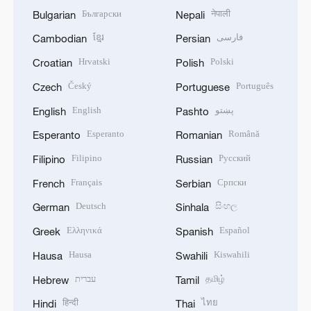
Български
नेपाली
Bulgarian
Nepali
ខ្មែរ
فارسی
Cambodian
Persian
Hrvatski
Polski
Croatian
Polish
Český
Português
Czech
Portuguese
English
پښتو
English
Pashto
Esperanto
Română
Esperanto
Romanian
Filipino
Русский
Filipino
Russian
Français
Српски
French
Serbian
Deutsch
සිංහල
German
Sinhala
Ελληνικά
Español
Greek
Spanish
Hausa
Kiswahili
Hausa
Swahili
עברית
தமிழ்
Hebrew
Tamil
हिन्दी
ไทย
Hindi
Thai