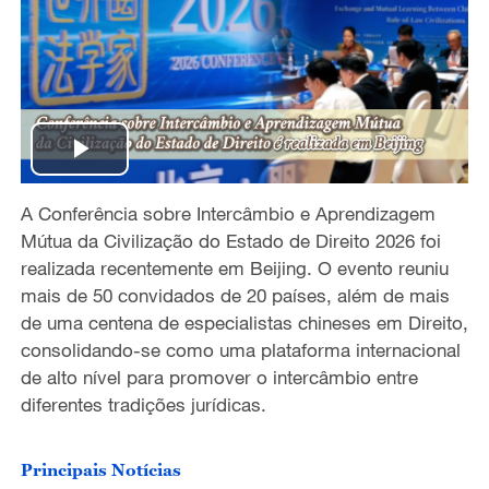
P
A Conferência sobre Intercâmbio e Aprendizagem
l
Mútua da Civilização do Estado de Direito 2026 foi
a
realizada recentemente em Beijing. O evento reuniu
mais de 50 convidados de 20 países, além de mais
y
de uma centena de especialistas chineses em Direito,
consolidando-se como uma plataforma internacional
V
de alto nível para promover o intercâmbio entre
diferentes tradições jurídicas.
i
d
Principais Notícias