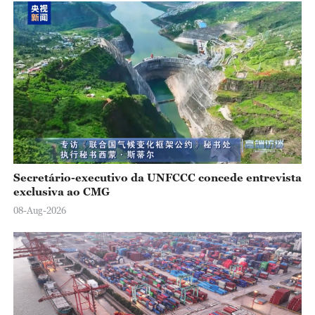
e
o
Secretário-executivo da UNFCCC concede entrevista
exclusiva ao CMG
08-Aug-2026