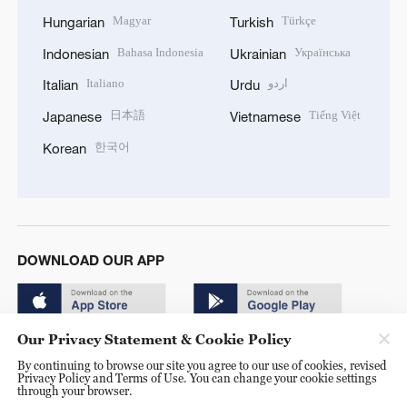
Magyar
Türkçe
Hungarian
Turkish
Bahasa Indonesia
Українська
Indonesian
Ukrainian
Italiano
اردو
Italian
Urdu
日本語
Tiếng Việt
Japanese
Vietnamese
한국어
Korean
DOWNLOAD OUR APP
Our Privacy Statement & Cookie Policy
By continuing to browse our site you agree to our use of cookies, revised
Privacy Policy and Terms of Use. You can change your cookie settings
through your browser.
© China Radio International.CRI. All Rights Reserved. 16A