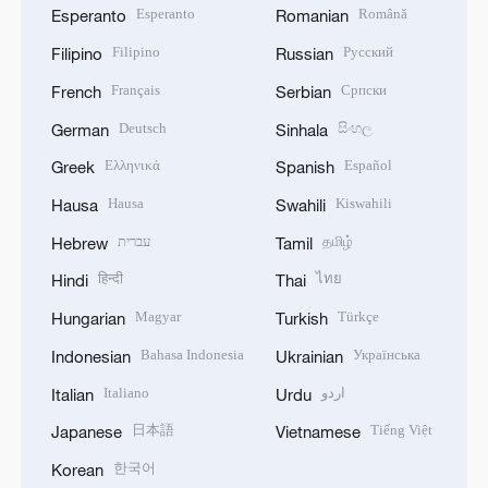
Esperanto
Română
Esperanto
Romanian
Filipino
Русский
Filipino
Russian
Français
Српски
French
Serbian
Deutsch
සිංහල
German
Sinhala
Ελληνικά
Español
Greek
Spanish
Hausa
Kiswahili
Hausa
Swahili
עברית
தமிழ்
Hebrew
Tamil
हिन्दी
ไทย
Hindi
Thai
Magyar
Türkçe
Hungarian
Turkish
Bahasa Indonesia
Українська
Indonesian
Ukrainian
Italiano
اردو
Italian
Urdu
日本語
Tiếng Việt
Japanese
Vietnamese
한국어
Korean