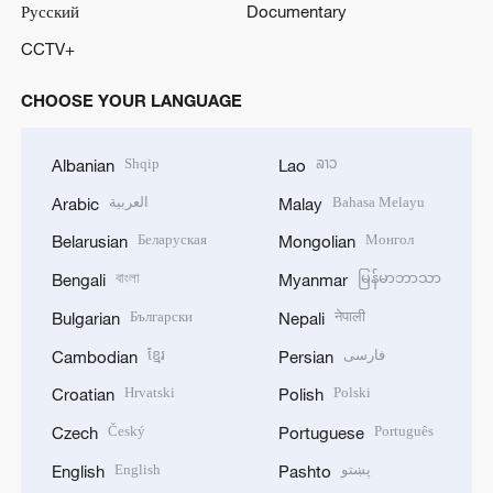
Русский
Documentary
CCTV+
CHOOSE YOUR LANGUAGE
Shqip
ລາວ
Albanian
Lao
العربية
Bahasa Melayu
Arabic
Malay
Беларуская
Монгол
Belarusian
Mongolian
বাংলা
မြန်မာဘာသာ
Bengali
Myanmar
Български
नेपाली
Bulgarian
Nepali
ខ្មែរ
فارسی
Cambodian
Persian
Hrvatski
Polski
Croatian
Polish
Český
Português
Czech
Portuguese
English
پښتو
English
Pashto