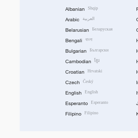
Albanian
Shqip
Arabic
العربية
Belarusian
Беларуская
Bengali
বাংলা
Bulgarian
Български
Cambodian
ខ្មែរ
Croatian
Hrvatski
Czech
Český
English
English
Esperanto
Esperanto
Filipino
Filipino