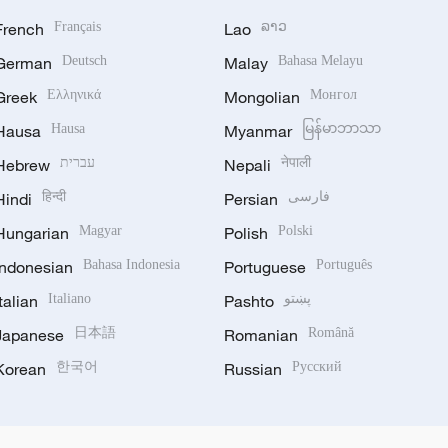
French
Français
Lao
ລາວ
German
Deutsch
Malay
Bahasa Melayu
Greek
Ελληνικά
Mongolian
Монгол
Hausa
Hausa
Myanmar
မြန်မာဘာသာ
Hebrew
עברית
Nepali
नेपाली
Hindi
हिन्दी
Persian
فارسی
Hungarian
Magyar
Polish
Polski
Indonesian
Bahasa Indonesia
Portuguese
Português
Italian
Italiano
Pashto
پښتو
Japanese
日本語
Romanian
Română
Korean
한국어
Russian
Русский