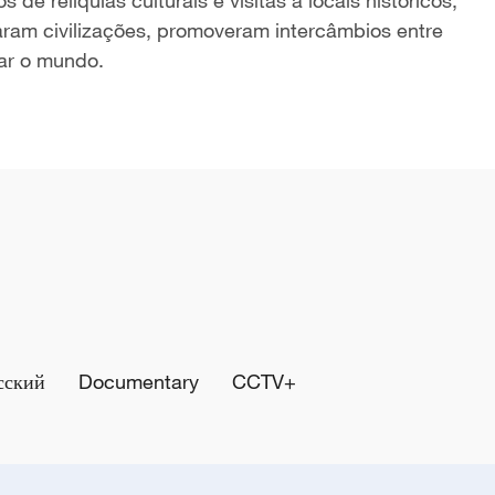
e relíquias culturais e visitas a locais históricos,
am civilizações, promoveram intercâmbios entre
mar o mundo.
сский
Documentary
CCTV+