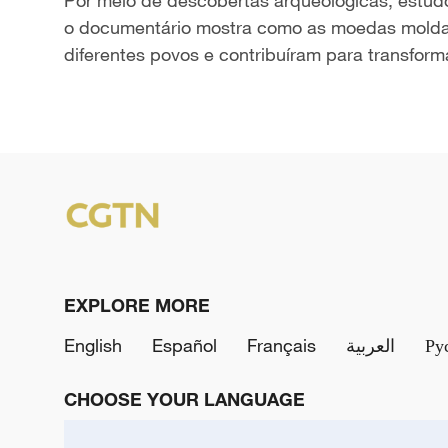
Por meio de descobertas arqueológicas, estudos d
o documentário mostra como as moedas moldar
diferentes povos e contribuíram para transfor
EXPLORE MORE
English
Español
Français
العربية
Ру
CHOOSE YOUR LANGUAGE