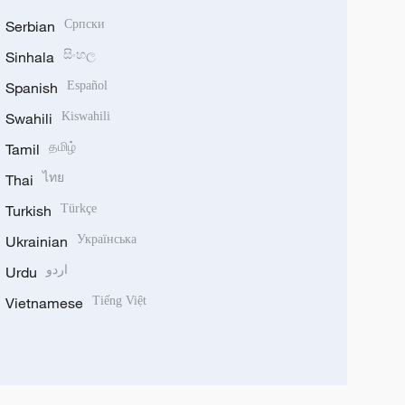
Serbian
Српски
Sinhala
සිංහල
Spanish
Español
Swahili
Kiswahili
Tamil
தமிழ்
Thai
ไทย
Turkish
Türkçe
Ukrainian
Українська
Urdu
اردو
Vietnamese
Tiếng Việt