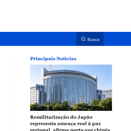
Busca
Principais Notícias
Remilitarização do Japão
representa ameaça real à paz
regional, afirma porta-voz chinês