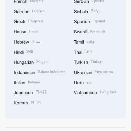
Français
Српски
French
Serbian
Deutsch
සිංහල
German
Sinhala
Ελληνικά
Español
Greek
Spanish
Hausa
Kiswahili
Hausa
Swahili
עברית
தமிழ்
Hebrew
Tamil
हिन्दी
ไทย
Hindi
Thai
Magyar
Türkçe
Hungarian
Turkish
Bahasa Indonesia
Українська
Indonesian
Ukrainian
Italiano
اردو
Italian
Urdu
日本語
Tiếng Việt
Japanese
Vietnamese
한국어
Korean