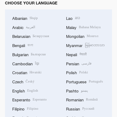
CHOOSE YOUR LANGUAGE
Shqip
ລາວ
Albanian
Lao
العربية
Bahasa Melayu
Arabic
Malay
Беларуская
Монгол
Belarusian
Mongolian
বাংলা
မြန်မာဘာသာ
Bengali
Myanmar
Български
नेपाली
Bulgarian
Nepali
ខ្មែរ
فارسی
Cambodian
Persian
Hrvatski
Polski
Croatian
Polish
Český
Português
Czech
Portuguese
English
پښتو
English
Pashto
Esperanto
Română
Esperanto
Romanian
Filipino
Русский
Filipino
Russian