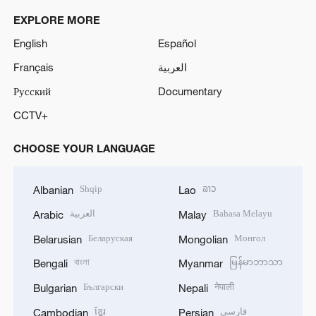
EXPLORE MORE
English
Español
Français
العربية
Русский
Documentary
CCTV+
CHOOSE YOUR LANGUAGE
Shqip
ລາວ
Albanian
Lao
العربية
Bahasa Melayu
Arabic
Malay
Беларуская
Монгол
Belarusian
Mongolian
বাংলা
မြန်မာဘာသာ
Bengali
Myanmar
Български
नेपाली
Bulgarian
Nepali
ខ្មែរ
فارسی
Cambodian
Persian