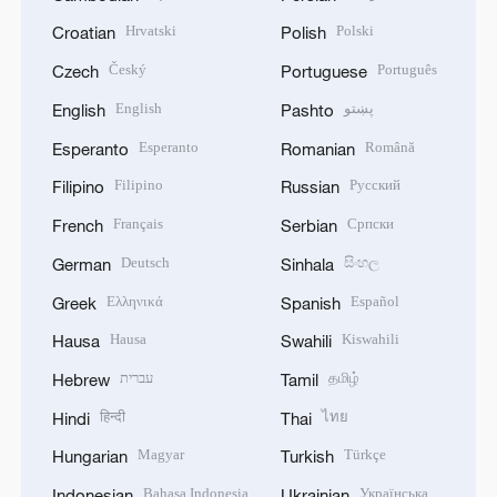
Hrvatski
Polski
Croatian
Polish
Český
Português
Czech
Portuguese
English
پښتو
English
Pashto
Esperanto
Română
Esperanto
Romanian
Filipino
Русский
Filipino
Russian
Français
Српски
French
Serbian
Deutsch
සිංහල
German
Sinhala
Ελληνικά
Español
Greek
Spanish
Hausa
Kiswahili
Hausa
Swahili
עברית
தமிழ்
Hebrew
Tamil
हिन्दी
ไทย
Hindi
Thai
Magyar
Türkçe
Hungarian
Turkish
Bahasa Indonesia
Українська
Indonesian
Ukrainian