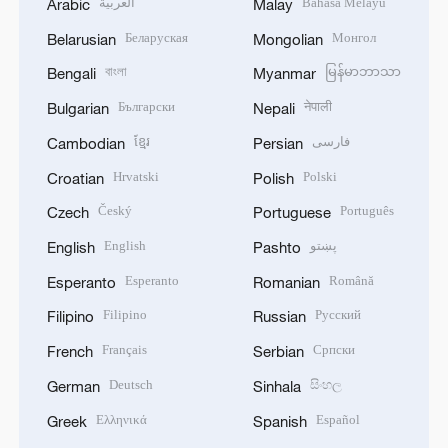
العربية
Bahasa Melayu
Arabic
Malay
Беларуская
Монгол
Belarusian
Mongolian
বাংলা
မြန်မာဘာသာ
Bengali
Myanmar
Български
नेपाली
Bulgarian
Nepali
ខ្មែរ
فارسی
Cambodian
Persian
Hrvatski
Polski
Croatian
Polish
Český
Português
Czech
Portuguese
English
پښتو
English
Pashto
Esperanto
Română
Esperanto
Romanian
Filipino
Русский
Filipino
Russian
Français
Српски
French
Serbian
Deutsch
සිංහල
German
Sinhala
Ελληνικά
Español
Greek
Spanish