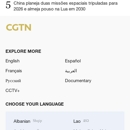
5
China planeja duas missões espaciais tripuladas para
2026 e almeja pouso na Lua em 2030
EXPLORE MORE
English
Español
Français
العربية
Русский
Documentary
CCTV+
CHOOSE YOUR LANGUAGE
Shqip
ລາວ
Albanian
Lao