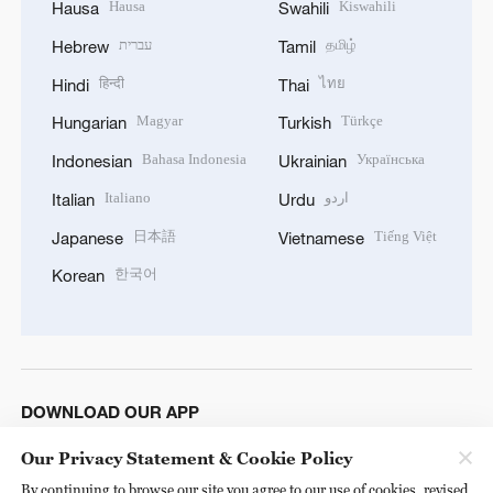
Hausa
Kiswahili
Hausa
Swahili
עברית
தமிழ்
Hebrew
Tamil
हिन्दी
ไทย
Hindi
Thai
Magyar
Türkçe
Hungarian
Turkish
Bahasa Indonesia
Українська
Indonesian
Ukrainian
Italiano
اردو
Italian
Urdu
日本語
Tiếng Việt
Japanese
Vietnamese
한국어
Korean
DOWNLOAD OUR APP
Our Privacy Statement & Cookie Policy
By continuing to browse our site you agree to our use of cookies, revised