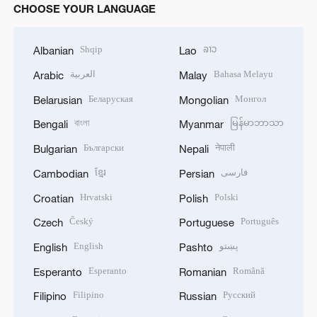
CHOOSE YOUR LANGUAGE
Shqip
ລາວ
Albanian
Lao
العربية
Bahasa Melayu
Arabic
Malay
Беларуская
Монгол
Belarusian
Mongolian
বাংলা
မြန်မာဘာသာ
Bengali
Myanmar
Български
नेपाली
Bulgarian
Nepali
ខ្មែរ
فارسی
Cambodian
Persian
Hrvatski
Polski
Croatian
Polish
Český
Português
Czech
Portuguese
English
پښتو
English
Pashto
Esperanto
Română
Esperanto
Romanian
Filipino
Русский
Filipino
Russian