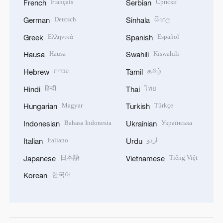
Français
Српски
French
Serbian
Deutsch
සිංහල
German
Sinhala
Ελληνικά
Español
Greek
Spanish
Hausa
Kiswahili
Hausa
Swahili
עברית
தமிழ்
Hebrew
Tamil
हिन्दी
ไทย
Hindi
Thai
Magyar
Türkçe
Hungarian
Turkish
Bahasa Indonesia
Українська
Indonesian
Ukrainian
Italiano
اردو
Italian
Urdu
日本語
Tiếng Việt
Japanese
Vietnamese
한국어
Korean