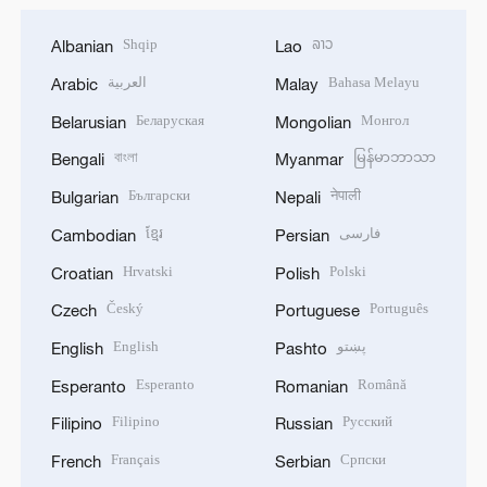
Shqip
ລາວ
Albanian
Lao
العربية
Bahasa Melayu
Arabic
Malay
Беларуская
Монгол
Belarusian
Mongolian
বাংলা
မြန်မာဘာသာ
Bengali
Myanmar
Български
नेपाली
Bulgarian
Nepali
ខ្មែរ
فارسی
Cambodian
Persian
Hrvatski
Polski
Croatian
Polish
Český
Português
Czech
Portuguese
English
پښتو
English
Pashto
Esperanto
Română
Esperanto
Romanian
Filipino
Русский
Filipino
Russian
Français
Српски
French
Serbian