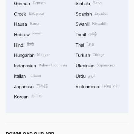
Deutsch
සිංහල
German
Sinhala
Ελληνικά
Español
Greek
Spanish
Hausa
Kiswahili
Hausa
Swahili
עברית
தமிழ்
Hebrew
Tamil
हिन्दी
ไทย
Hindi
Thai
Magyar
Türkçe
Hungarian
Turkish
Bahasa Indonesia
Українська
Indonesian
Ukrainian
Italiano
اردو
Italian
Urdu
日本語
Tiếng Việt
Japanese
Vietnamese
한국어
Korean
DOWNLOAD OUR APP