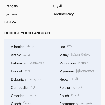
Français
العربية
Русский
Documentary
CCTV+
CHOOSE YOUR LANGUAGE
Shqip
ລາວ
Albanian
Lao
العربية
Bahasa Melayu
Arabic
Malay
Беларуская
Монгол
Belarusian
Mongolian
বাংলা
မြန်မာဘာသာ
Bengali
Myanmar
Български
नेपाली
Bulgarian
Nepali
ខ្មែរ
فارسی
Cambodian
Persian
Hrvatski
Polski
Croatian
Polish
Český
Português
Czech
Portuguese