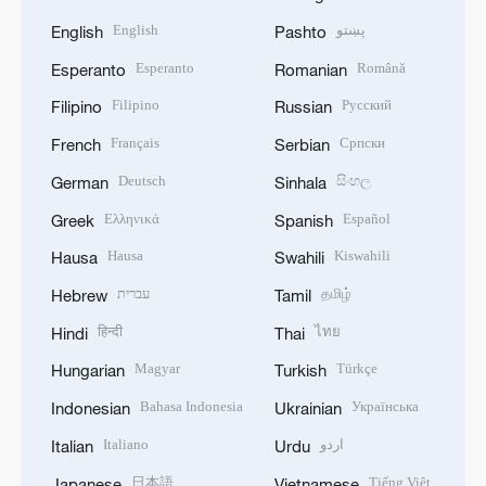
English
پښتو
English
Pashto
Esperanto
Română
Esperanto
Romanian
Filipino
Русский
Filipino
Russian
Français
Српски
French
Serbian
Deutsch
සිංහල
German
Sinhala
Ελληνικά
Español
Greek
Spanish
Hausa
Kiswahili
Hausa
Swahili
עברית
தமிழ்
Hebrew
Tamil
हिन्दी
ไทย
Hindi
Thai
Magyar
Türkçe
Hungarian
Turkish
Bahasa Indonesia
Українська
Indonesian
Ukrainian
Italiano
اردو
Italian
Urdu
日本語
Tiếng Việt
Japanese
Vietnamese