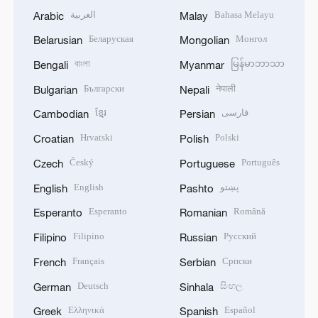
العربية
Bahasa Melayu
Arabic
Malay
Беларуская
Монгол
Belarusian
Mongolian
বাংলা
မြန်မာဘာသာ
Bengali
Myanmar
Български
नेपाली
Bulgarian
Nepali
ខ្មែរ
فارسی
Cambodian
Persian
Hrvatski
Polski
Croatian
Polish
Český
Português
Czech
Portuguese
English
پښتو
English
Pashto
Esperanto
Română
Esperanto
Romanian
Filipino
Русский
Filipino
Russian
Français
Српски
French
Serbian
Deutsch
සිංහල
German
Sinhala
Ελληνικά
Español
Greek
Spanish