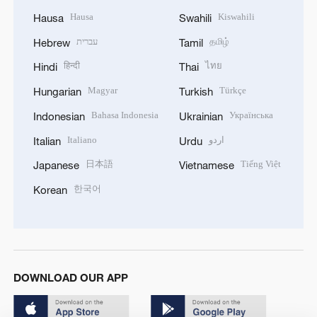
Hausa
Kiswahili
Hausa
Swahili
עברית
தமிழ்
Hebrew
Tamil
हिन्दी
ไทย
Hindi
Thai
Magyar
Türkçe
Hungarian
Turkish
Bahasa Indonesia
Українська
Indonesian
Ukrainian
Italiano
اردو
Italian
Urdu
日本語
Tiếng Việt
Japanese
Vietnamese
한국어
Korean
DOWNLOAD OUR APP