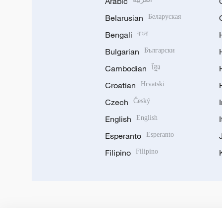
Arabic
Belarusian
Беларуская
Bengali
বাংলা
Bulgarian
Български
Cambodian
ខ្មែរ
Croatian
Hrvatski
Czech
Český
English
English
Esperanto
Esperanto
Filipino
Filipino
DOWNLOAD OUR APP