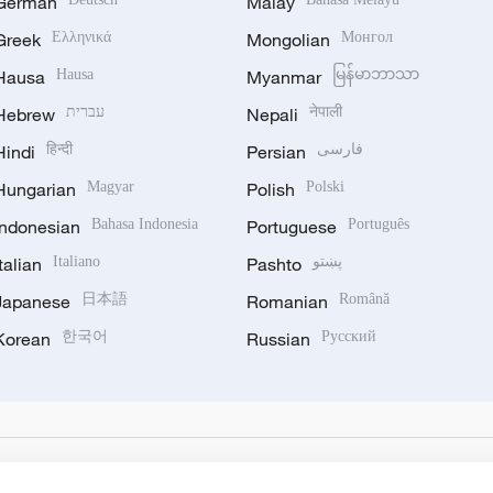
German
Malay
Greek
Ελληνικά
Mongolian
Монгол
Hausa
Hausa
Myanmar
မြန်မာဘာသာ
Hebrew
עברית
Nepali
नेपाली
Hindi
हिन्दी
Persian
فارسی
Hungarian
Magyar
Polish
Polski
Indonesian
Bahasa Indonesia
Portuguese
Português
Italian
Italiano
Pashto
پښتو
Japanese
日本語
Romanian
Română
Korean
한국어
Russian
Русский