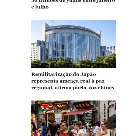
30 trilhões de yuans entre janeiro
e julho
Remilitarização do Japão
representa ameaça real à paz
regional, afirma porta-voz chinês