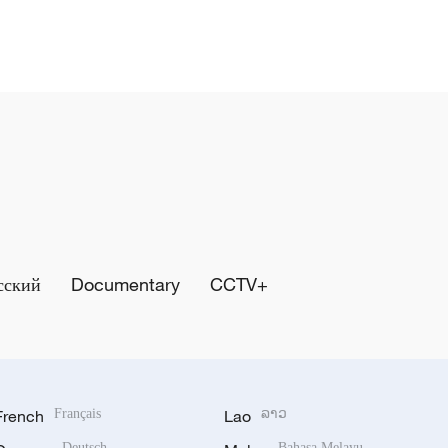
сский
Documentary
CCTV+
French
Français
Lao
ລາວ
Deutsch
Bahasa Melayu