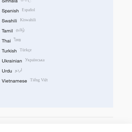
Sinhala
Spanish
Español
Swahili
Kiswahili
Tamil
தமிழ்
Thai
ไทย
Turkish
Türkçe
Ukrainian
Українська
Urdu
اردو
Vietnamese
Tiếng Việt