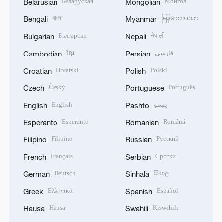
Беларуская
Монгол
Belarusian
Mongolian
বাংলা
မြန်မာဘာသာ
Bengali
Myanmar
Български
नेपाली
Bulgarian
Nepali
ខ្មែរ
فارسی
Cambodian
Persian
Hrvatski
Polski
Croatian
Polish
Český
Português
Czech
Portuguese
English
پښتو
English
Pashto
Esperanto
Română
Esperanto
Romanian
Filipino
Русский
Filipino
Russian
Français
Српски
French
Serbian
Deutsch
සිංහල
German
Sinhala
Ελληνικά
Español
Greek
Spanish
Hausa
Kiswahili
Hausa
Swahili