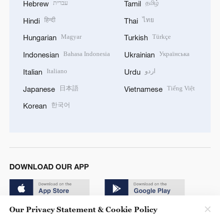
עברית
தமிழ்
Hebrew
Tamil
हिन्दी
ไทย
Hindi
Thai
Magyar
Türkçe
Hungarian
Turkish
Bahasa Indonesia
Українська
Indonesian
Ukrainian
Italiano
اردو
Italian
Urdu
日本語
Tiếng Việt
Japanese
Vietnamese
한국어
Korean
DOWNLOAD OUR APP
Our Privacy Statement & Cookie Policy