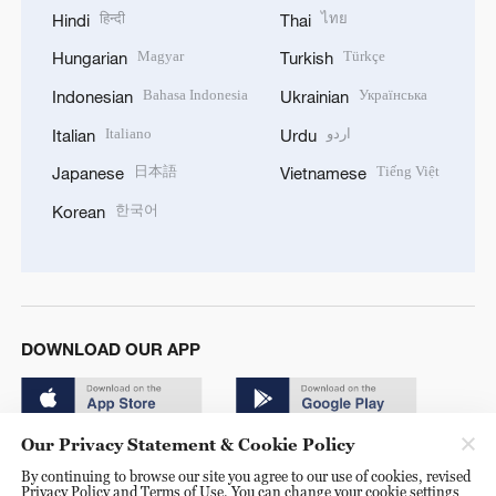
हिन्दी
ไทย
Hindi
Thai
Magyar
Türkçe
Hungarian
Turkish
Bahasa Indonesia
Українська
Indonesian
Ukrainian
Italiano
اردو
Italian
Urdu
日本語
Tiếng Việt
Japanese
Vietnamese
한국어
Korean
DOWNLOAD OUR APP
Our Privacy Statement & Cookie Policy
By continuing to browse our site you agree to our use of cookies, revised
Privacy Policy and Terms of Use. You can change your cookie settings