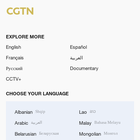
EXPLORE MORE
English
Español
Français
العربية
Русский
Documentary
CCTV+
CHOOSE YOUR LANGUAGE
Shqip
ລາວ
Albanian
Lao
العربية
Bahasa Melayu
Arabic
Malay
Беларуская
Монгол
Belarusian
Mongolian