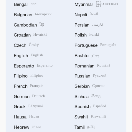
বাংলা
မြန်မာဘာသာ
Bengali
Myanmar
Български
नेपाली
Bulgarian
Nepali
ខ្មែរ
فارسی
Cambodian
Persian
Hrvatski
Polski
Croatian
Polish
Český
Português
Czech
Portuguese
English
پښتو
English
Pashto
Esperanto
Română
Esperanto
Romanian
Filipino
Русский
Filipino
Russian
Français
Српски
French
Serbian
Deutsch
සිංහල
German
Sinhala
Ελληνικά
Español
Greek
Spanish
Hausa
Kiswahili
Hausa
Swahili
עברית
தமிழ்
Hebrew
Tamil