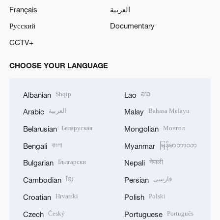
Français
العربية
Русский
Documentary
CCTV+
CHOOSE YOUR LANGUAGE
Shqip
ລາວ
Albanian
Lao
العربية
Bahasa Melayu
Arabic
Malay
Беларуская
Монгол
Belarusian
Mongolian
বাংলা
မြန်မာဘာသာ
Bengali
Myanmar
Български
नेपाली
Bulgarian
Nepali
ខ្មែរ
فارسی
Cambodian
Persian
Hrvatski
Polski
Croatian
Polish
Český
Português
Czech
Portuguese