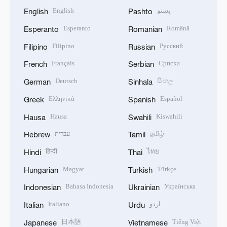
English
پښتو
English
Pashto
Esperanto
Română
Esperanto
Romanian
Filipino
Русский
Filipino
Russian
Français
Српски
French
Serbian
Deutsch
සිංහල
German
Sinhala
Ελληνικά
Español
Greek
Spanish
Hausa
Kiswahili
Hausa
Swahili
עברית
தமிழ்
Hebrew
Tamil
हिन्दी
ไทย
Hindi
Thai
Magyar
Türkçe
Hungarian
Turkish
Bahasa Indonesia
Українська
Indonesian
Ukrainian
Italiano
اردو
Italian
Urdu
日本語
Tiếng Việt
Japanese
Vietnamese