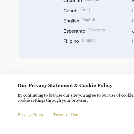
Croatian
Czech
Český
English
English
Esperanto
Esperanto
Filipino
Filipino
DOWNLOAD OUR APP
Our Privacy Statement & Cookie Policy
By continuing to browse our site you agree to our use of cooki
cookie settings through your browser.
Privacy Policy
Terms of Use
© China Radio International.CRI. All Rights Reserved. 16A S