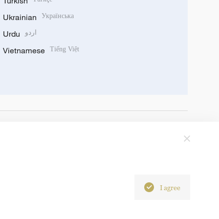
Turkish
Ukrainian
Українська
Urdu
اردو
Vietnamese
Tiếng Việt
I agree