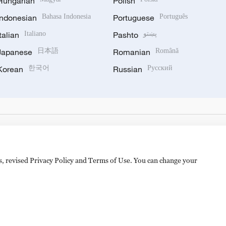
Hungarian
Polish
Indonesian
Bahasa Indonesia
Portuguese
Português
Italian
Italiano
Pashto
پښتو
Japanese
日本語
Romanian
Română
Korean
한국어
Russian
Русский
es, revised Privacy Policy and Terms of Use. You can change your
hijingshan Road, Beijing, China. 100040