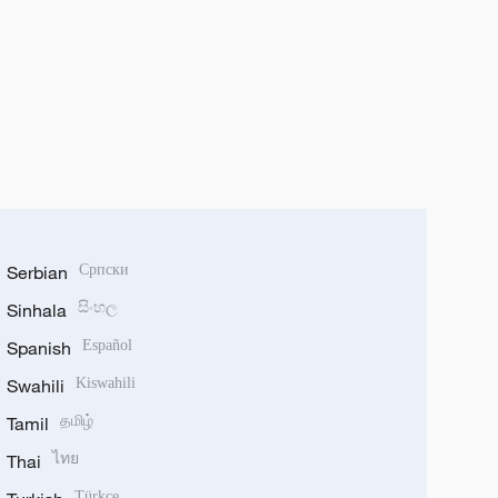
Serbian
Српски
Sinhala
සිංහල
Spanish
Español
Swahili
Kiswahili
Tamil
தமிழ்
Thai
ไทย
Türkçe