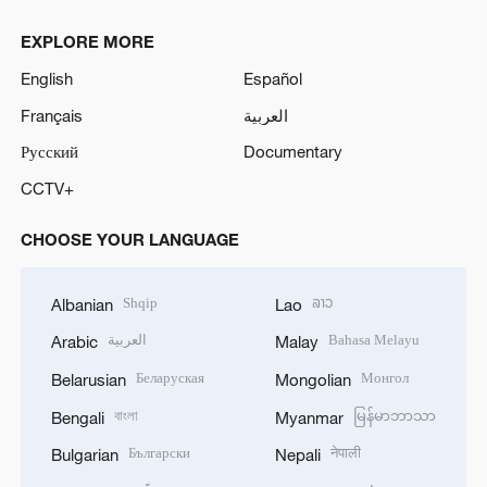
EXPLORE MORE
English
Español
Français
العربية
Русский
Documentary
CCTV+
CHOOSE YOUR LANGUAGE
Shqip
ລາວ
Albanian
Lao
العربية
Bahasa Melayu
Arabic
Malay
Беларуская
Монгол
Belarusian
Mongolian
বাংলা
မြန်မာဘာသာ
Bengali
Myanmar
Български
नेपाली
Bulgarian
Nepali