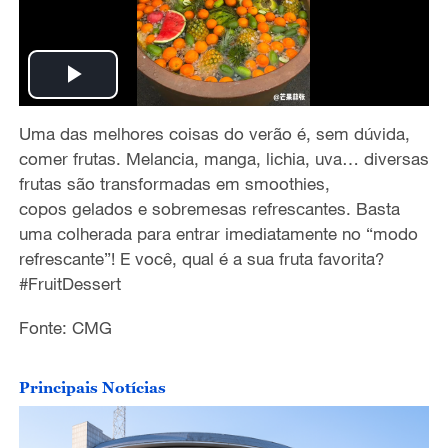
P
Uma das melhores coisas do ver
ã
o
é
, sem d
ú
vida,
l
comer frutas.
M
elancia, m
a
nga, lichia
,
uva
…
diversas
a
frutas s
ã
o transformadas em
smoothie
s
,
copo
s
gelados
e sobremesa
s
refrescantes
.
Basta
y
uma colherada para
entrar
imediatamente
no
“
modo
refrescante
”
! E voc
ê
, qual
é
a sua
fruta
favorita
?
V
#FruitDessert
i
Fonte: CMG
d
Principais Notícias
e