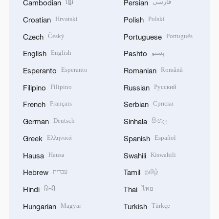
ខ្មែរ
فارسی
Cambodian
Persian
Hrvatski
Polski
Croatian
Polish
Český
Português
Czech
Portuguese
English
پښتو
English
Pashto
Esperanto
Română
Esperanto
Romanian
Filipino
Русский
Filipino
Russian
Français
Српски
French
Serbian
Deutsch
සිංහල
German
Sinhala
Ελληνικά
Español
Greek
Spanish
Hausa
Kiswahili
Hausa
Swahili
עברית
தமிழ்
Hebrew
Tamil
हिन्दी
ไทย
Hindi
Thai
Magyar
Türkçe
Hungarian
Turkish