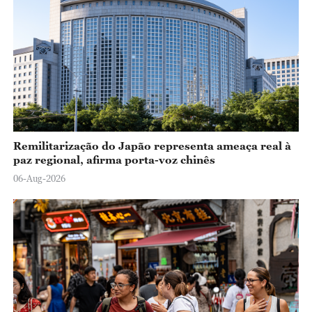
o
Remilitarização do Japão representa ameaça real à
paz regional, afirma porta-voz chinês
06-Aug-2026