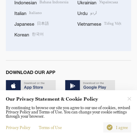
Bahasa Indonesia
Українська
Indonesian
Ukrainian
Italiano
اردو
Italian
Urdu
日本語
Tiếng Việt
Japanese
Vietnamese
한국어
Korean
DOWNLOAD OUR APP
Our Privacy Statement & Cookie Policy
By continuing to browse our site you agree to our use of cookies, revised
Privacy Policy and Terms of Use. You can change your cookie settings
through your browser.
© China Radio International.CRI. All Rights Reserved. 16A
Shijingshan Road, Beijing, China. 100040
Privacy Policy
Terms of Use
I agree