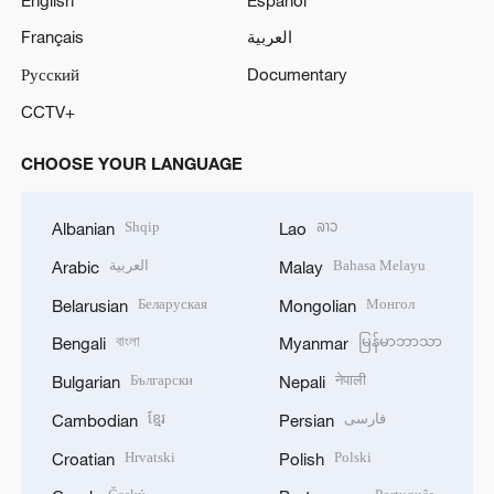
Français
العربية
Русский
Documentary
CCTV+
CHOOSE YOUR LANGUAGE
Shqip
ລາວ
Albanian
Lao
العربية
Bahasa Melayu
Arabic
Malay
Беларуская
Монгол
Belarusian
Mongolian
বাংলা
မြန်မာဘာသာ
Bengali
Myanmar
Български
नेपाली
Bulgarian
Nepali
ខ្មែរ
فارسی
Cambodian
Persian
Hrvatski
Polski
Croatian
Polish