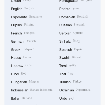
Český
Português
Czech
Portuguese
English
پښتو
English
Pashto
Esperanto
Română
Esperanto
Romanian
Filipino
Русский
Filipino
Russian
Français
Српски
French
Serbian
Deutsch
සිංහල
German
Sinhala
Ελληνικά
Español
Greek
Spanish
Hausa
Kiswahili
Hausa
Swahili
עברית
தமிழ்
Hebrew
Tamil
हिन्दी
ไทย
Hindi
Thai
Magyar
Türkçe
Hungarian
Turkish
Bahasa Indonesia
Українська
Indonesian
Ukrainian
Italiano
اردو
Italian
Urdu