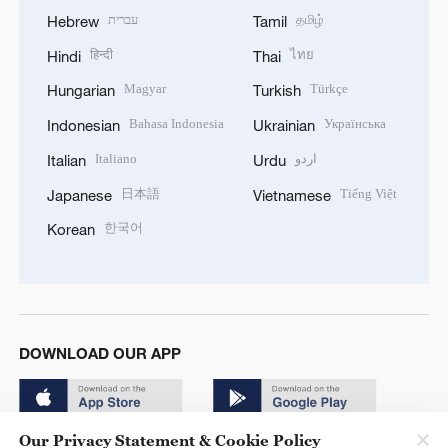
עברית
தமிழ்
Hebrew
Tamil
हिन्दी
ไทย
Hindi
Thai
Magyar
Türkçe
Hungarian
Turkish
Bahasa Indonesia
Українська
Indonesian
Ukrainian
Italiano
اردو
Italian
Urdu
日本語
Tiếng Việt
Japanese
Vietnamese
한국어
Korean
DOWNLOAD OUR APP
Our Privacy Statement & Cookie Policy