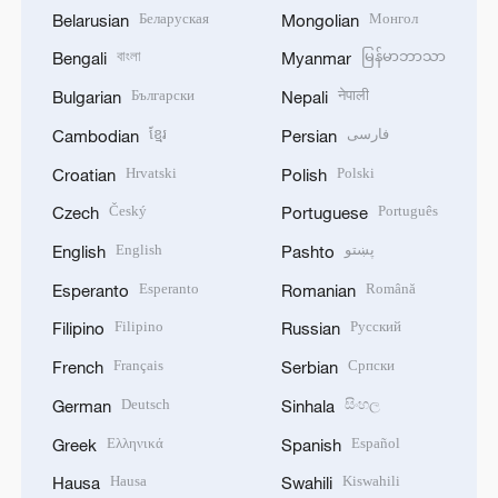
Беларуская
Монгол
Belarusian
Mongolian
বাংলা
မြန်မာဘာသာ
Bengali
Myanmar
Български
नेपाली
Bulgarian
Nepali
ខ្មែរ
فارسی
Cambodian
Persian
Hrvatski
Polski
Croatian
Polish
Český
Português
Czech
Portuguese
English
پښتو
English
Pashto
Esperanto
Română
Esperanto
Romanian
Filipino
Русский
Filipino
Russian
Français
Српски
French
Serbian
Deutsch
සිංහල
German
Sinhala
Ελληνικά
Español
Greek
Spanish
Hausa
Kiswahili
Hausa
Swahili