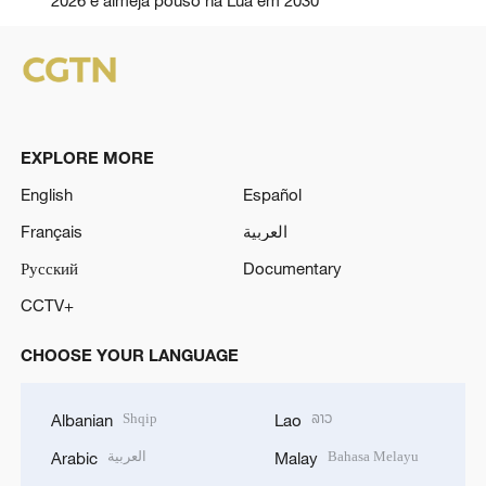
EXPLORE MORE
English
Español
Français
العربية
Русский
Documentary
CCTV+
CHOOSE YOUR LANGUAGE
Shqip
ລາວ
Albanian
Lao
العربية
Bahasa Melayu
Arabic
Malay