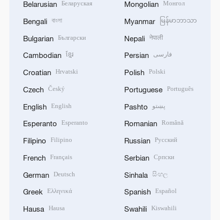
Беларуская
Монгол
Belarusian
Mongolian
বাংলা
မြန်မာဘာသာ
Bengali
Myanmar
Български
नेपाली
Bulgarian
Nepali
ខ្មែរ
فارسی
Cambodian
Persian
Hrvatski
Polski
Croatian
Polish
Český
Português
Czech
Portuguese
English
پښتو
English
Pashto
Esperanto
Română
Esperanto
Romanian
Filipino
Русский
Filipino
Russian
Français
Српски
French
Serbian
Deutsch
සිංහල
German
Sinhala
Ελληνικά
Español
Greek
Spanish
Hausa
Kiswahili
Hausa
Swahili