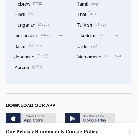
עברית
தமிழ்
Hebrew
Tamil
हिन्दी
ไทย
Hindi
Thai
Magyar
Türkçe
Hungarian
Turkish
Bahasa Indonesia
Українська
Indonesian
Ukrainian
Italiano
اردو
Italian
Urdu
日本語
Tiếng Việt
Japanese
Vietnamese
한국어
Korean
DOWNLOAD OUR APP
Our Privacy Statement & Cookie Policy