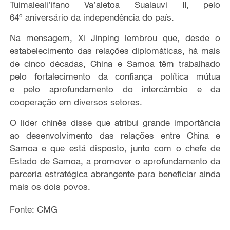
Tuimaleali’ifano Va’aletoa Sualauvi II
, pelo
64
º
aniversário da independência
do país.
Na mensagem, Xi Jinping lembrou que
,
desde o
estabelecimento das relações diplomáticas
,
há mais
de cinco décadas, China e Samoa têm trabalhado
pelo
fortalecimento
da confiança política mútua
e
pelo
aprofundamento do intercâmbio e
da
cooperação em diversos setores.
O líder chinês disse que atribui
grande
importância
ao desenvolvimento das relações entre China e
Samoa e
que
está disposto, junto com o chefe de
Estado d
e
Samoa, a promover o
aprofunda
mento
da
parceria estratégica abrangente para beneficiar
ainda
mais
os dois povos.
Fonte: CMG