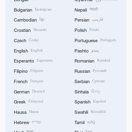
Български
नेपाली
Bulgarian
Nepali
ខ្មែរ
فارسی
Cambodian
Persian
Hrvatski
Polski
Croatian
Polish
Český
Português
Czech
Portuguese
English
پښتو
English
Pashto
Esperanto
Română
Esperanto
Romanian
Filipino
Русский
Filipino
Russian
Français
Српски
French
Serbian
Deutsch
සිංහල
German
Sinhala
Ελληνικά
Español
Greek
Spanish
Hausa
Kiswahili
Hausa
Swahili
עברית
தமிழ்
Hebrew
Tamil
हिन्दी
ไทย