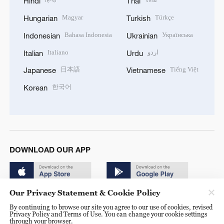
Hindi
Thai
Magyar
Türkçe
Hungarian
Turkish
Bahasa Indonesia
Українська
Indonesian
Ukrainian
Italiano
اردو
Italian
Urdu
日本語
Tiếng Việt
Japanese
Vietnamese
한국어
Korean
DOWNLOAD OUR APP
Our Privacy Statement & Cookie Policy
By continuing to browse our site you agree to our use of cookies, revised
Privacy Policy and Terms of Use. You can change your cookie settings
through your browser.
© China Radio International.CRI. All Rights Reserved. 16A