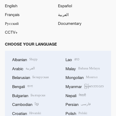
English
Español
Français
العربية
Русский
Documentary
CCTV+
CHOOSE YOUR LANGUAGE
Shqip
ລາວ
Albanian
Lao
العربية
Bahasa Melayu
Arabic
Malay
Беларуская
Монгол
Belarusian
Mongolian
বাংলা
မြန်မာဘာသာ
Bengali
Myanmar
Български
नेपाली
Bulgarian
Nepali
ខ្មែរ
فارسی
Cambodian
Persian
Hrvatski
Polski
Croatian
Polish