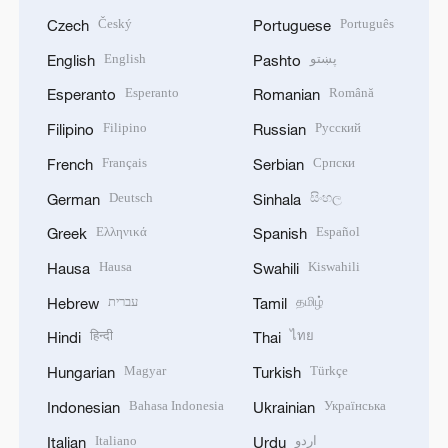
Český
Português
Czech
Portuguese
English
پښتو
English
Pashto
Esperanto
Română
Esperanto
Romanian
Filipino
Русский
Filipino
Russian
Français
Српски
French
Serbian
Deutsch
සිංහල
German
Sinhala
Ελληνικά
Español
Greek
Spanish
Hausa
Kiswahili
Hausa
Swahili
עברית
தமிழ்
Hebrew
Tamil
हिन्दी
ไทย
Hindi
Thai
Magyar
Türkçe
Hungarian
Turkish
Bahasa Indonesia
Українська
Indonesian
Ukrainian
Italiano
اردو
Italian
Urdu