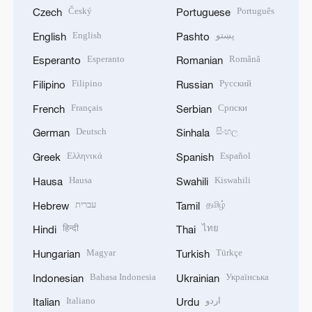
Český
Português
Czech
Portuguese
English
پښتو
English
Pashto
Esperanto
Română
Esperanto
Romanian
Filipino
Русский
Filipino
Russian
Français
Српски
French
Serbian
Deutsch
සිංහල
German
Sinhala
Ελληνικά
Español
Greek
Spanish
Hausa
Kiswahili
Hausa
Swahili
עברית
தமிழ்
Hebrew
Tamil
हिन्दी
ไทย
Hindi
Thai
Magyar
Türkçe
Hungarian
Turkish
Bahasa Indonesia
Українська
Indonesian
Ukrainian
Italiano
اردو
Italian
Urdu