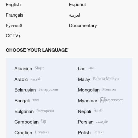
English
Español
Français
العربية
Русский
Documentary
CCTV+
CHOOSE YOUR LANGUAGE
Shqip
ລາວ
Albanian
Lao
العربية
Bahasa Melayu
Arabic
Malay
Беларуская
Монгол
Belarusian
Mongolian
বাংলা
မြန်မာဘာသာ
Bengali
Myanmar
Български
नेपाली
Bulgarian
Nepali
ខ្មែរ
فارسی
Cambodian
Persian
Hrvatski
Polski
Croatian
Polish