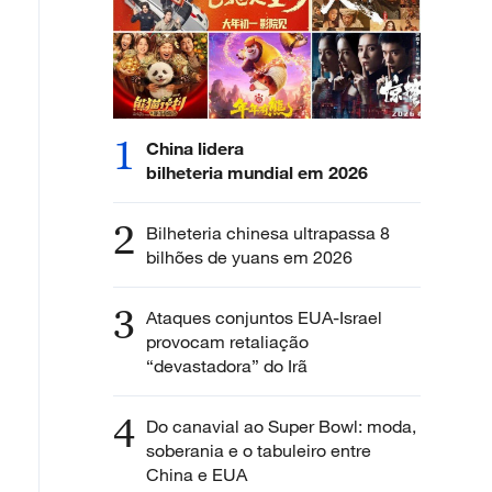
1
China lidera
bilheteria mundial em 2026
2
Bilheteria chinesa ultrapassa 8
bilhões de yuans em 2026
3
Ataques conjuntos EUA-Israel
provocam retaliação
“devastadora” do Irã
4
Do canavial ao Super Bowl: moda,
soberania e o tabuleiro entre
China e EUA