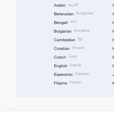
Arabic
العربية
Belarusian
Беларуская
Bengali
বাংলা
Bulgarian
Български
Cambodian
ខ្មែរ
Croatian
Hrvatski
Czech
Český
English
English
Esperanto
Esperanto
Filipino
Filipino