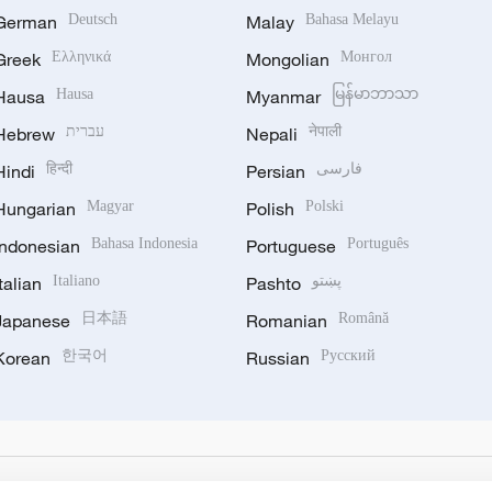
German
Deutsch
Malay
Bahasa Melayu
Greek
Ελληνικά
Mongolian
Монгол
Hausa
Hausa
Myanmar
မြန်မာဘာသာ
Hebrew
עברית
Nepali
नेपाली
Hindi
हिन्दी
Persian
فارسی
Hungarian
Magyar
Polish
Polski
Indonesian
Bahasa Indonesia
Portuguese
Português
Italian
Italiano
Pashto
پښتو
Japanese
日本語
Romanian
Română
Korean
한국어
Russian
Русский