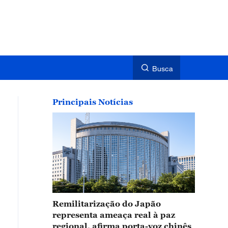
Busca
Principais Notícias
Remilitarização do Japão
representa ameaça real à paz
regional, afirma porta-voz chinês