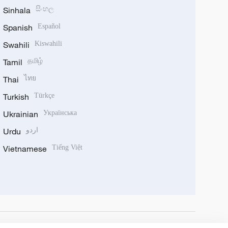
Sinhala
සිංහල
Spanish
Español
Swahili
Kiswahili
Tamil
தமிழ்
Thai
ไทย
Turkish
Türkçe
Ukrainian
Українська
Urdu
اردو
Vietnamese
Tiếng Việt