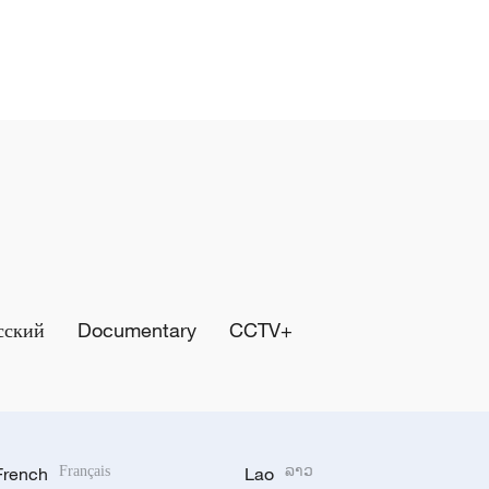
сский
Documentary
CCTV+
French
Français
Lao
ລາວ