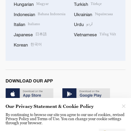
Magyar
Türkçe
Hungarian
Turkish
Bahasa Indonesia
Українська
Indonesian
Ukrainian
Italiano
اردو
Italian
Urdu
日本語
Tiếng Việt
Japanese
Vietnamese
한국어
Korean
DOWNLOAD OUR APP
Our Privacy Statement & Cookie Policy
By continuing to browse our site you agree to our use of cookies, revised
Privacy Policy and Terms of Use. You can change your cookie settings
through your browser.
© China Radio International.CRI. All Rights Reserved. 16A
Shijingshan Road, Beijing, China. 100040