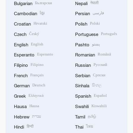
Български
नेपाली
Bulgarian
Nepali
ខ្មែរ
فارسی
Cambodian
Persian
Hrvatski
Polski
Croatian
Polish
Český
Português
Czech
Portuguese
English
پښتو
English
Pashto
Esperanto
Română
Esperanto
Romanian
Filipino
Русский
Filipino
Russian
Français
Српски
French
Serbian
Deutsch
සිංහල
German
Sinhala
Ελληνικά
Español
Greek
Spanish
Hausa
Kiswahili
Hausa
Swahili
עברית
தமிழ்
Hebrew
Tamil
हिन्दी
ไทย
Hindi
Thai