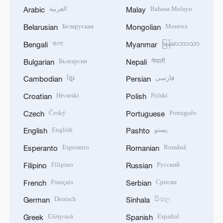
العربية
Bahasa Melayu
Arabic
Malay
Беларуская
Монгол
Belarusian
Mongolian
বাংলা
မြန်မာဘာသာ
Bengali
Myanmar
Български
नेपाली
Bulgarian
Nepali
ខ្មែរ
فارسی
Cambodian
Persian
Hrvatski
Polski
Croatian
Polish
Český
Português
Czech
Portuguese
English
پښتو
English
Pashto
Esperanto
Română
Esperanto
Romanian
Filipino
Русский
Filipino
Russian
Français
Српски
French
Serbian
Deutsch
සිංහල
German
Sinhala
Ελληνικά
Español
Greek
Spanish