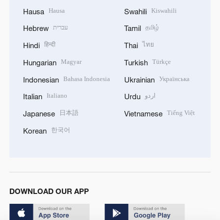
Hausa
Kiswahili
Hausa
Swahili
עברית
தமிழ்
Hebrew
Tamil
हिन्दी
ไทย
Hindi
Thai
Magyar
Türkçe
Hungarian
Turkish
Bahasa Indonesia
Українська
Indonesian
Ukrainian
Italiano
اردو
Italian
Urdu
日本語
Tiếng Việt
Japanese
Vietnamese
한국어
Korean
DOWNLOAD OUR APP