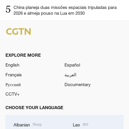
5
China planeja duas missões espaciais tripuladas para
2026 e almeja pouso na Lua em 2030
EXPLORE MORE
English
Español
Français
العربية
Русский
Documentary
CCTV+
CHOOSE YOUR LANGUAGE
Shqip
ລາວ
Albanian
Lao