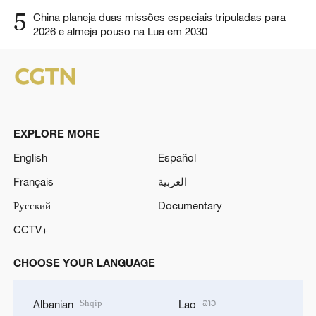
5
China planeja duas missões espaciais tripuladas para
2026 e almeja pouso na Lua em 2030
EXPLORE MORE
English
Español
Français
العربية
Русский
Documentary
CCTV+
CHOOSE YOUR LANGUAGE
Shqip
ລາວ
Albanian
Lao