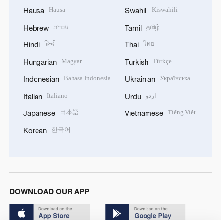
Hausa
Kiswahili
Hausa
Swahili
עברית
தமிழ்
Hebrew
Tamil
हिन्दी
ไทย
Hindi
Thai
Magyar
Türkçe
Hungarian
Turkish
Bahasa Indonesia
Українська
Indonesian
Ukrainian
Italiano
اردو
Italian
Urdu
日本語
Tiếng Việt
Japanese
Vietnamese
한국어
Korean
DOWNLOAD OUR APP