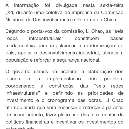
A informação foi divulgada nesta sexta-feira
(22)
,
durante
uma
coletiva de imprensa
da Comissão
Nacional de Desenvolvimento e Reforma da China.
Segundo o porta-voz da
c
omissão, Li Chao, as
“
seis
redes infraestruturais
”
constituem bases
fundamentais para impulsionar
a modernização do
país, apoiar o desenvolvimento industrial,
atender a
população e reforçar a segurança nacional.
O governo chinês
irá acelerar a
elaboração dos
planos e a implementação dos projetos
,
coordenando
a construção das
“
seis redes
infraestruturais
”
e
definindo as prioridades de
investimento e o cronograma das obras. Li Chao
afirmou ainda que será necessário
reforçar a garantia
de
financiamento,
fazer pleno uso das ferramentas
de
políticas financeiras e
incentivar o
s
investimento
s
do
setor privado
.