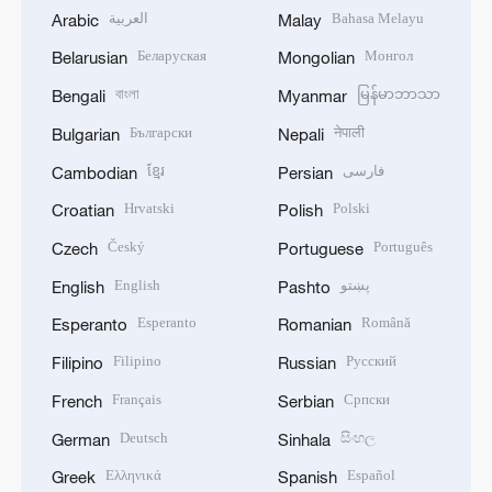
العربية
Bahasa Melayu
Arabic
Malay
Беларуская
Монгол
Belarusian
Mongolian
বাংলা
မြန်မာဘာသာ
Bengali
Myanmar
Български
नेपाली
Bulgarian
Nepali
ខ្មែរ
فارسی
Cambodian
Persian
Hrvatski
Polski
Croatian
Polish
Český
Português
Czech
Portuguese
English
پښتو
English
Pashto
Esperanto
Română
Esperanto
Romanian
Filipino
Русский
Filipino
Russian
Français
Српски
French
Serbian
Deutsch
සිංහල
German
Sinhala
Ελληνικά
Español
Greek
Spanish