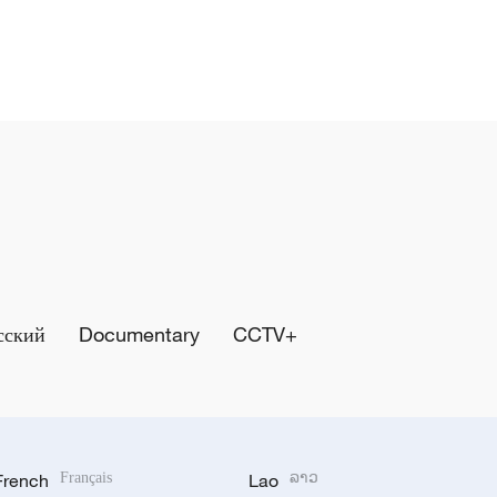
сский
Documentary
CCTV+
French
Français
Lao
ລາວ