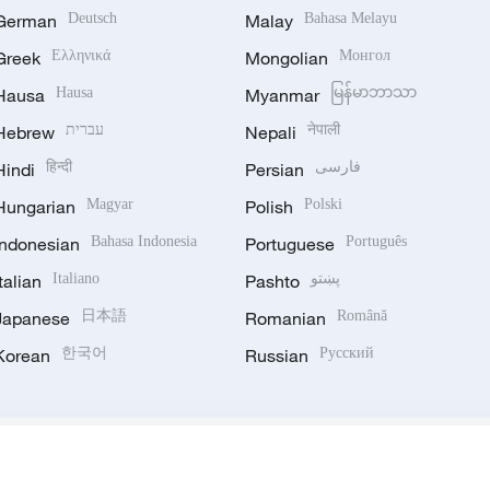
German
Deutsch
Malay
Bahasa Melayu
Greek
Ελληνικά
Mongolian
Монгол
Hausa
Hausa
Myanmar
မြန်မာဘာသာ
Hebrew
עברית
Nepali
नेपाली
Hindi
हिन्दी
Persian
فارسی
Hungarian
Magyar
Polish
Polski
Indonesian
Bahasa Indonesia
Portuguese
Português
Italian
Italiano
Pashto
پښتو
Japanese
日本語
Romanian
Română
Korean
한국어
Russian
Русский