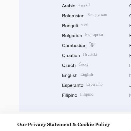
Arabic
العربية
Belarusian
Беларуская
Bengali
বাংলা
Bulgarian
Български
Cambodian
ខ្មែរ
Croatian
Hrvatski
Czech
Český
English
English
Esperanto
Esperanto
Filipino
Filipino
Our Privacy Statement & Cookie Policy