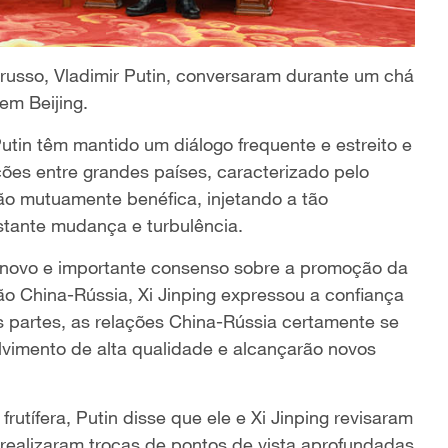
e russo, Vladimir Putin, conversaram durante um chá
em Beijing.
Putin têm mantido um diálogo frequente e estreito e
ões entre grandes países, caracterizado pelo
ão mutuamente benéfica, injetando a tão
tante mudança e turbulência.
novo e importante consenso sobre a promoção da
o China-Rússia, Xi Jinping expressou a confiança
 partes, as relações China-Rússia certamente se
vimento de alta qualidade e alcançarão novos
frutífera, Putin disse que ele e Xi Jinping revisaram
realizaram trocas de pontos de vista aprofundadas