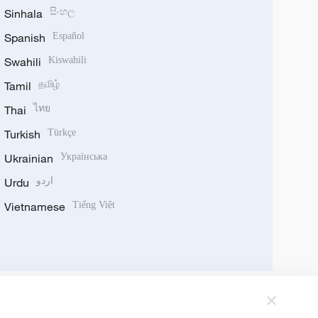
Sinhala
සිංහල
Spanish
Español
Swahili
Kiswahili
Tamil
தமிழ்
Thai
ไทย
Turkish
Türkçe
Ukrainian
Українська
Urdu
اردو
Vietnamese
Tiếng Việt