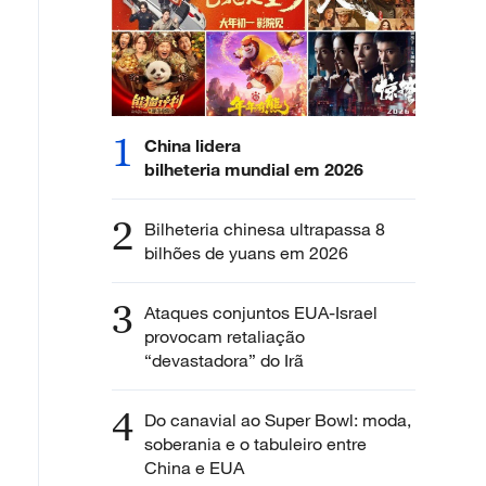
1
China lidera
bilheteria mundial em 2026
2
Bilheteria chinesa ultrapassa 8
bilhões de yuans em 2026
3
Ataques conjuntos EUA-Israel
provocam retaliação
“devastadora” do Irã
4
Do canavial ao Super Bowl: moda,
soberania e o tabuleiro entre
China e EUA