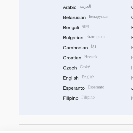
Arabic
العربية
Belarusian
Беларуская
Bengali
বাংলা
Bulgarian
Български
Cambodian
ខ្មែរ
Croatian
Hrvatski
Czech
Český
English
English
Esperanto
Esperanto
Filipino
Filipino