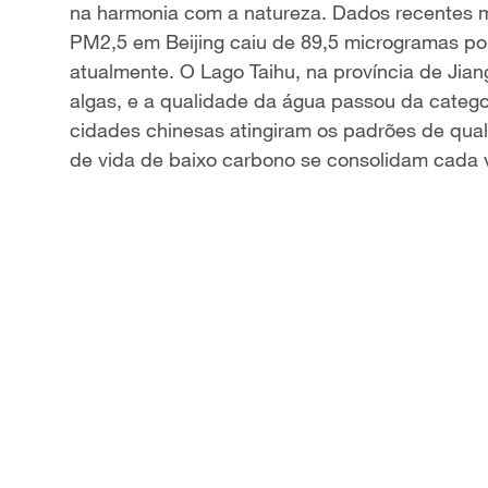
na harmonia
com
a natureza.
Dados recentes m
a
PM2,5 em Beijing caiu de 89,5 microgramas po
atualmente. O Lago Taihu, na prov
í
ncia de Jia
y
algas, e a qualidade da
á
gua passou da categor
V
cidades chinesas atingiram os padr
õ
es de qual
de vida de baixo carbono se consolidam cada
i
d
e
o