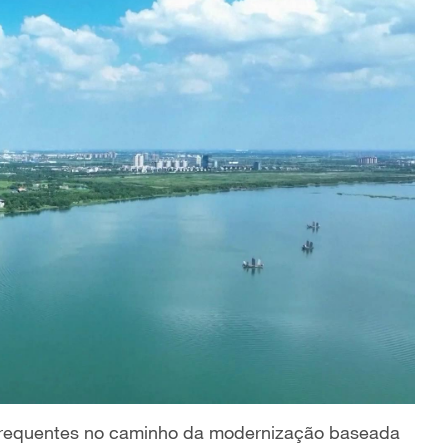
frequentes no caminho da moderniza
çã
o
baseada