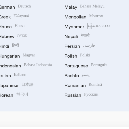
German
Deutsch
Malay
Bahasa Melayu
Greek
Ελληνικά
Mongolian
Монгол
Hausa
Hausa
Myanmar
မြန်မာဘာသာ
Hebrew
עברית
Nepali
नेपाली
Hindi
हिन्दी
Persian
فارسی
Hungarian
Magyar
Polish
Polski
Indonesian
Bahasa Indonesia
Portuguese
Português
Italian
Italiano
Pashto
پښتو
Japanese
日本語
Romanian
Română
Korean
한국어
Russian
Русский