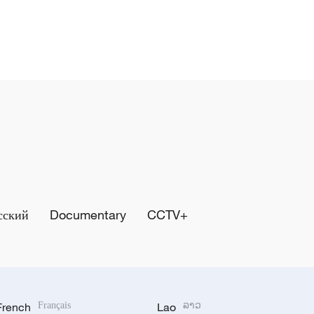
сский
Documentary
CCTV+
French
Français
Lao
ລາວ