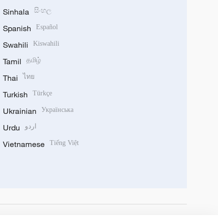
Sinhala
සිංහල
Spanish
Español
Swahili
Kiswahili
Tamil
தமிழ்
Thai
ไทย
Turkish
Türkçe
Ukrainian
Українська
Urdu
اردو
Vietnamese
Tiếng Việt