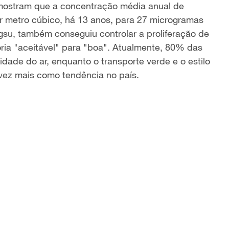
ostram que a concentra
çã
o m
é
dia anual de
r metro c
ú
bico, h
á
13 anos, para 27 microgramas
ngsu, tamb
é
m conseguiu controlar a prolifera
çã
o de
ia "aceit
á
vel" para "boa". Atualmente, 80% das
idade do ar, enquanto o transporte verde e o estilo
 vez mais como tend
ê
ncia no pa
í
s.