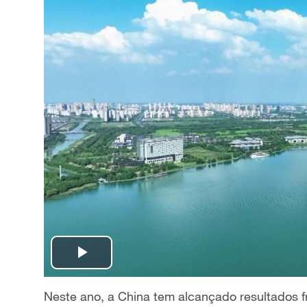
P
l
Ne
ste ano, a China tem alcan
ç
ado resultados 