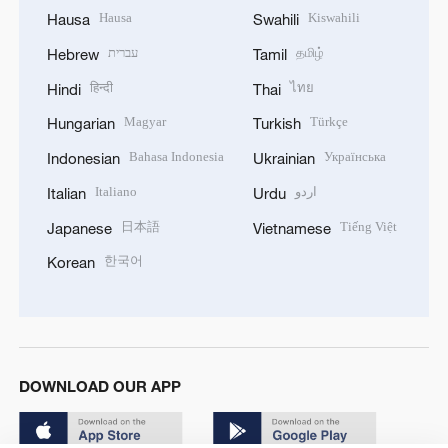
Hausa
Kiswahili
Hausa
Swahili
עברית
தமிழ்
Hebrew
Tamil
हिन्दी
ไทย
Hindi
Thai
Magyar
Türkçe
Hungarian
Turkish
Bahasa Indonesia
Українська
Indonesian
Ukrainian
Italiano
اردو
Italian
Urdu
日本語
Tiếng Việt
Japanese
Vietnamese
한국어
Korean
DOWNLOAD OUR APP