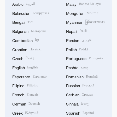
العربية
Bahasa Melayu
Arabic
Malay
Беларуская
Монгол
Belarusian
Mongolian
বাংলা
မြန်မာဘာသာ
Bengali
Myanmar
Български
नेपाली
Bulgarian
Nepali
ខ្មែរ
فارسی
Cambodian
Persian
Hrvatski
Polski
Croatian
Polish
Český
Português
Czech
Portuguese
English
پښتو
English
Pashto
Esperanto
Română
Esperanto
Romanian
Filipino
Русский
Filipino
Russian
Français
Српски
French
Serbian
Deutsch
සිංහල
German
Sinhala
Ελληνικά
Español
Greek
Spanish