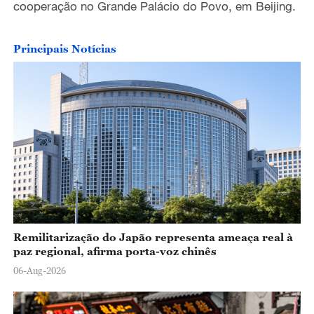
coopera
çã
o no Grande Pal
á
cio do Povo
,
em Beijing.
Principais Notícias
Remilitarização do Japão representa ameaça real à
paz regional, afirma porta-voz chinês
06-Aug-2026