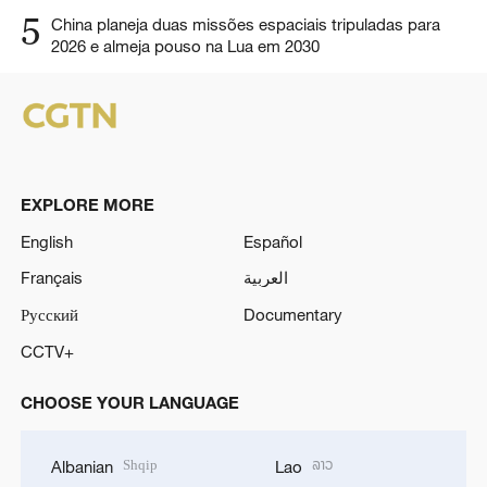
5
China planeja duas missões espaciais tripuladas para
2026 e almeja pouso na Lua em 2030
EXPLORE MORE
English
Español
Français
العربية
Русский
Documentary
CCTV+
CHOOSE YOUR LANGUAGE
Shqip
ລາວ
Albanian
Lao