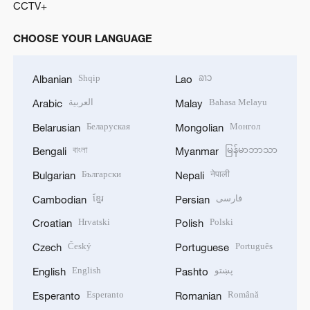
CCTV+
CHOOSE YOUR LANGUAGE
Shqip
ລາວ
Albanian
Lao
العربية
Bahasa Melayu
Arabic
Malay
Беларуская
Монгол
Belarusian
Mongolian
বাংলা
မြန်မာဘာသာ
Bengali
Myanmar
Български
नेपाली
Bulgarian
Nepali
ខ្មែរ
فارسی
Cambodian
Persian
Hrvatski
Polski
Croatian
Polish
Český
Português
Czech
Portuguese
English
پښتو
English
Pashto
Esperanto
Română
Esperanto
Romanian