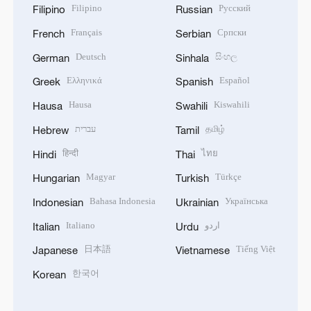
Filipino
Русский
Filipino
Russian
Français
Српски
French
Serbian
Deutsch
සිංහල
German
Sinhala
Ελληνικά
Español
Greek
Spanish
Hausa
Kiswahili
Hausa
Swahili
עברית
தமிழ்
Hebrew
Tamil
हिन्दी
ไทย
Hindi
Thai
Magyar
Türkçe
Hungarian
Turkish
Bahasa Indonesia
Українська
Indonesian
Ukrainian
Italiano
اردو
Italian
Urdu
日本語
Tiếng Việt
Japanese
Vietnamese
한국어
Korean