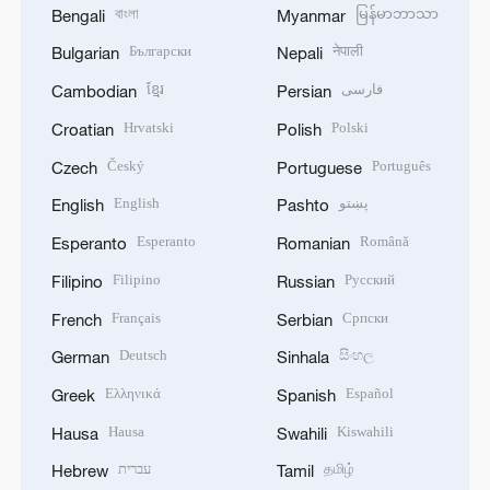
বাংলা
မြန်မာဘာသာ
Bengali
Myanmar
Български
नेपाली
Bulgarian
Nepali
ខ្មែរ
فارسی
Cambodian
Persian
Hrvatski
Polski
Croatian
Polish
Český
Português
Czech
Portuguese
English
پښتو
English
Pashto
Esperanto
Română
Esperanto
Romanian
Filipino
Русский
Filipino
Russian
Français
Српски
French
Serbian
Deutsch
සිංහල
German
Sinhala
Ελληνικά
Español
Greek
Spanish
Hausa
Kiswahili
Hausa
Swahili
עברית
தமிழ்
Hebrew
Tamil