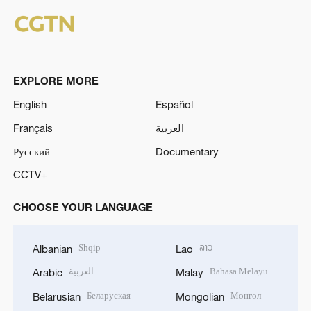
EXPLORE MORE
English
Español
Français
العربية
Русский
Documentary
CCTV+
CHOOSE YOUR LANGUAGE
Shqip
ລາວ
Albanian
Lao
العربية
Bahasa Melayu
Arabic
Malay
Беларуская
Монгол
Belarusian
Mongolian