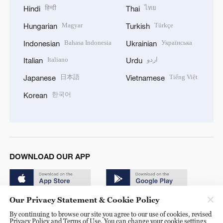
हिन्दी
ไทย
Hindi
Thai
Magyar
Türkçe
Hungarian
Turkish
Bahasa Indonesia
Українська
Indonesian
Ukrainian
Italiano
اردو
Italian
Urdu
日本語
Tiếng Việt
Japanese
Vietnamese
한국어
Korean
DOWNLOAD OUR APP
Our Privacy Statement & Cookie Policy
By continuing to browse our site you agree to our use of cookies, revised
Privacy Policy and Terms of Use. You can change your cookie settings