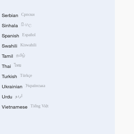
Serbian
Српски
Sinhala
සිංහල
Spanish
Español
Swahili
Kiswahili
Tamil
தமிழ்
Thai
ไทย
Turkish
Türkçe
Ukrainian
Українська
Urdu
اردو
Vietnamese
Tiếng Việt