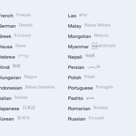
French
Français
Lao
ລາວ
German
Deutsch
Malay
Bahasa Melayu
Greek
Ελληνικά
Mongolian
Монгол
Hausa
Hausa
Myanmar
မြန်မာဘာသာ
Hebrew
עברית
Nepali
नेपाली
Hindi
हिन्दी
Persian
فارسی
Hungarian
Magyar
Polish
Polski
Indonesian
Bahasa Indonesia
Portuguese
Português
Italian
Italiano
Pashto
پښتو
Japanese
日本語
Romanian
Română
Korean
한국어
Russian
Русский