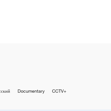
сский
Documentary
CCTV+