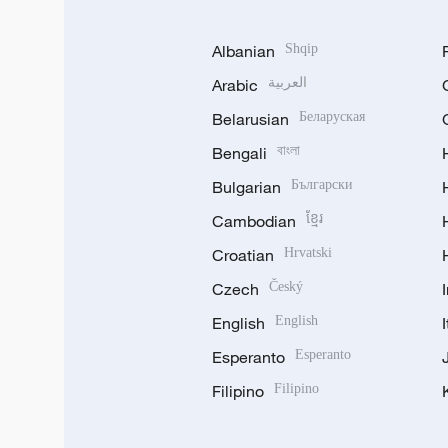
Albanian
Shqip
Arabic
العربية
Belarusian
Беларуская
Bengali
বাংলা
Bulgarian
Български
Cambodian
ខ្មែរ
Croatian
Hrvatski
Czech
Český
English
English
Esperanto
Esperanto
Filipino
Filipino