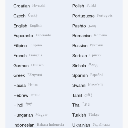
Hrvatski
Polski
Croatian
Polish
Český
Português
Czech
Portuguese
English
پښتو
English
Pashto
Esperanto
Română
Esperanto
Romanian
Filipino
Русский
Filipino
Russian
Français
Српски
French
Serbian
Deutsch
සිංහල
German
Sinhala
Ελληνικά
Español
Greek
Spanish
Hausa
Kiswahili
Hausa
Swahili
עברית
தமிழ்
Hebrew
Tamil
हिन्दी
ไทย
Hindi
Thai
Magyar
Türkçe
Hungarian
Turkish
Bahasa Indonesia
Українська
Indonesian
Ukrainian