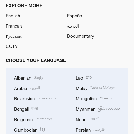
EXPLORE MORE
English
Español
Français
العربية
Русский
Documentary
CCTV+
CHOOSE YOUR LANGUAGE
Shqip
ລາວ
Albanian
Lao
العربية
Bahasa Melayu
Arabic
Malay
Беларуская
Монгол
Belarusian
Mongolian
বাংলা
မြန်မာဘာသာ
Bengali
Myanmar
Български
नेपाली
Bulgarian
Nepali
ខ្មែរ
فارسی
Cambodian
Persian