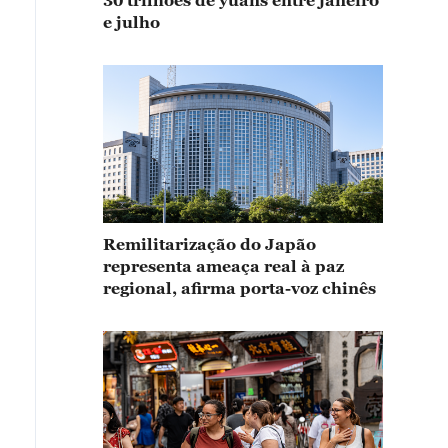
30 trilhões de yuans entre janeiro
e julho
Remilitarização do Japão
representa ameaça real à paz
regional, afirma porta-voz chinês