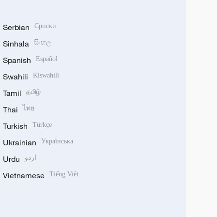
Serbian
Српски
Sinhala
සිංහල
Spanish
Español
Swahili
Kiswahili
Tamil
தமிழ்
Thai
ไทย
Turkish
Türkçe
Ukrainian
Українська
Urdu
اردو
Vietnamese
Tiếng Việt