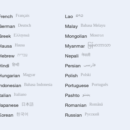
French
Français
Lao
ລາວ
German
Deutsch
Malay
Bahasa Melayu
Greek
Ελληνικά
Mongolian
Монгол
Hausa
Hausa
Myanmar
မြန်မာဘာသာ
Hebrew
עברית
Nepali
नेपाली
Hindi
हिन्दी
Persian
فارسی
Hungarian
Magyar
Polish
Polski
Indonesian
Bahasa Indonesia
Portuguese
Português
Italian
Italiano
Pashto
پښتو
Japanese
日本語
Romanian
Română
Korean
한국어
Russian
Русский