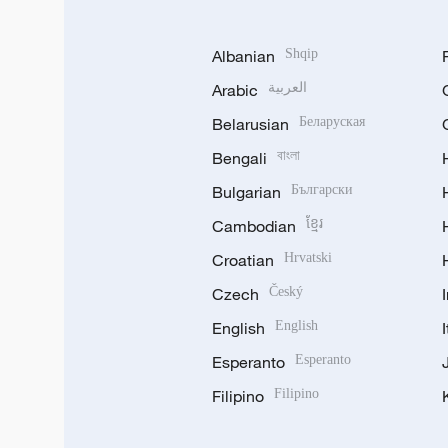
Albanian
Shqip
Arabic
العربية
Belarusian
Беларуская
Bengali
বাংলা
Bulgarian
Български
Cambodian
ខ្មែរ
Croatian
Hrvatski
Czech
Český
English
English
Esperanto
Esperanto
Filipino
Filipino