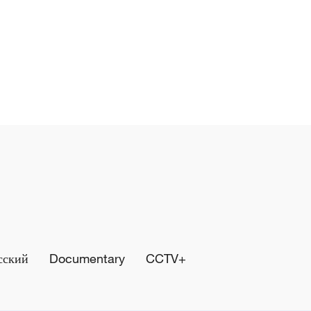
сский
Documentary
CCTV+